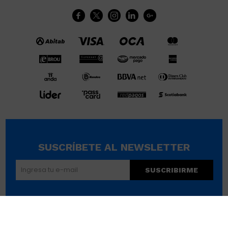





SUSCRÍBETE AL NEWSLETTER
SUSCRIBIRME
© Copyright 2026 / Wikimúsculos | Wimucon Uruguay SRL