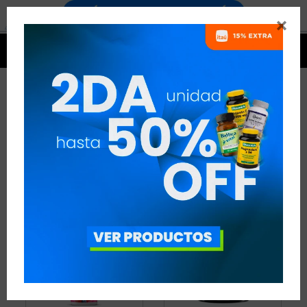


CARNITINA
10 ARTÍCULOS
RECOMENDADOS
QUEMADORES
CARNITINA
QUITAR FILTROS