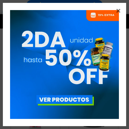


CARNITINA
10 ARTÍCULOS
RECOMENDADOS
QUEMADORES
CARNITINA
QUITAR FILTROS