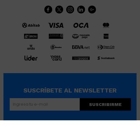





SUSCRÍBETE AL NEWSLETTER
SUSCRIBIRME
© Copyright 2026 / Wikimúsculos | Wimucon Uruguay SRL