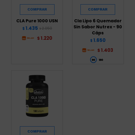
CLA Pure 1000 USN
Cla Lipo 6 Quemador
Sin Sabor Nutrex - 90
1.435
2.050
$
$
Cáps
1.220
$
1.650
$
1.403
$