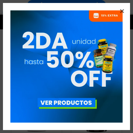


CLA
3 ARTÍCULOS
RECOMENDADOS
QUEMADORES
CLA
QUITAR FILTROS