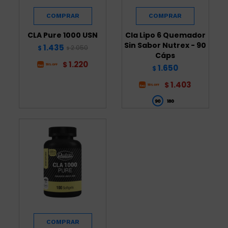
CLA Pure 1000 USN
Cla Lipo 6 Quemador
Sin Sabor Nutrex - 90
1.435
2.050
$
$
Cáps
1.220
$
1.650
$
1.403
$