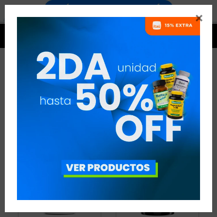


CLA
3 ARTÍCULOS
RECOMENDADOS
QUEMADORES
CLA
QUITAR FILTROS