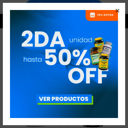


CLA
3 ARTÍCULOS
RECOMENDADOS
QUEMADORES
CLA
QUITAR FILTROS