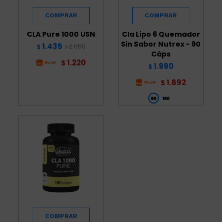
CLA Pure 1000 USN
Cla Lipo 6 Quemador
Sin Sabor Nutrex - 90
1.435
2.050
$
$
Cáps
1.220
$
1.990
$
1.692
$