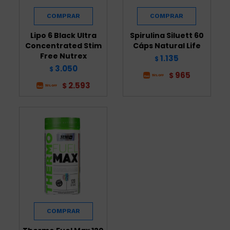
Lipo 6 Black Ultra
Spirulina Siluett 60
Concentrated Stim
Cáps Natural Life
Free Nutrex
1.135
$
3.050
$
965
$
2.593
$