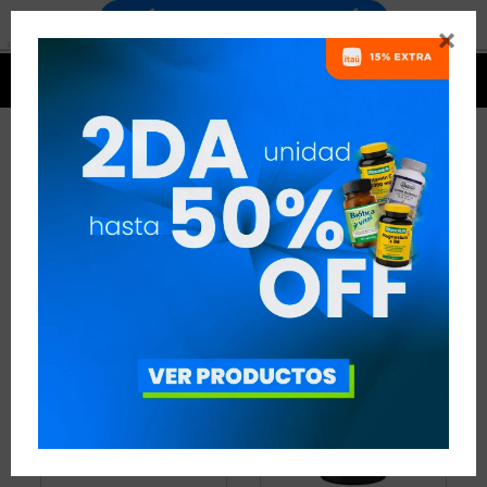


FÓRMULAS COMPUESTAS
3 ARTÍCULOS
RECOMENDADOS
QUEMADORES
FÓRMULAS COMPUESTAS
QUITAR FILTROS