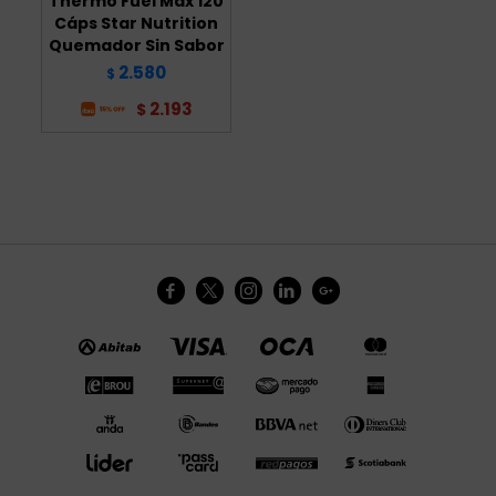
Thermo Fuel Max 120
Cáps Star Nutrition
Quemador Sin Sabor
2.580
$
2.193
$




