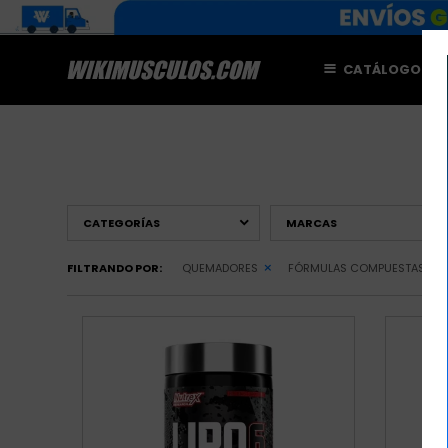
CATÁLOGO
M
CATEGORÍAS
MARCAS
FILTRANDO POR:
QUEMADORES
FÓRMULAS COMPUESTAS