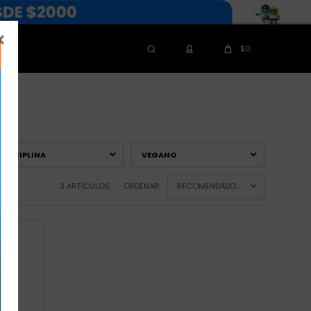

$
0
S
DISCIPLINA
VEGANO
3 ARTÍCULOS
ORDENAR:
RECOMENDADOS