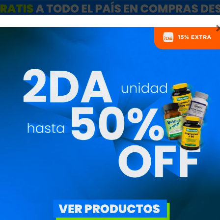
ARCAS
SALE
CATÁLOGO MAYORISTAS
NUTRICIONISTAS
FÓRMULAS COMPUESTA
PRECIO
($)
OBJETIVO
QUITAR FILTROS