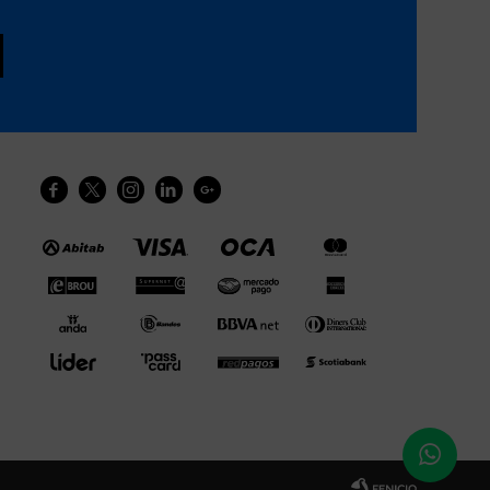




