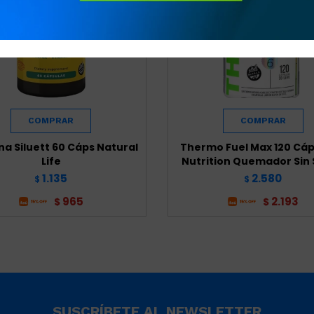
ina Siluett 60 Cáps Natural
Thermo Fuel Max 120 Cáp
Life
Nutrition Quemador Sin
1.135
2.580
$
$
965
2.193
$
$
SUSCRÍBETE AL NEWSLETTER