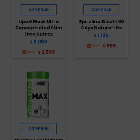
Lipo 6 Black Ultra
Spirulina Siluett 60
Concentrated Stim
Cáps Natural Life
Free Nutrex
1.135
$
3.050
$
965
$
2.593
$