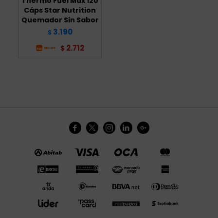
Thermo Fuel Max 120
Cáps Star Nutrition
Quemador Sin Sabor
3.190
$
2.712
$




