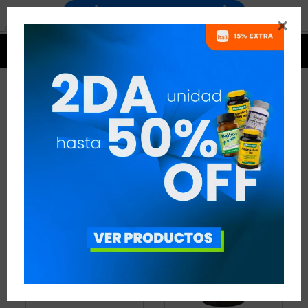


FÓRMULAS COMPUESTAS
3 ARTÍCULOS
RECOMENDADOS
QUEMADORES
FÓRMULAS COMPUESTAS
QUITAR FILTROS