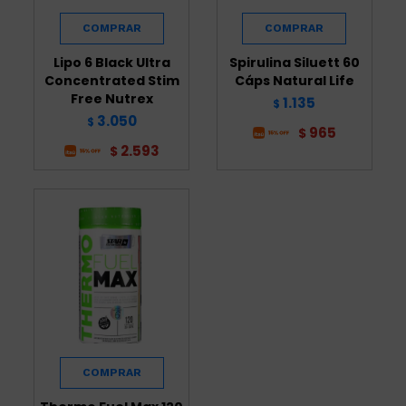
Lipo 6 Black Ultra
Spirulina Siluett 60
Concentrated Stim
Cáps Natural Life
Free Nutrex
1.135
$
3.050
$
965
$
2.593
$