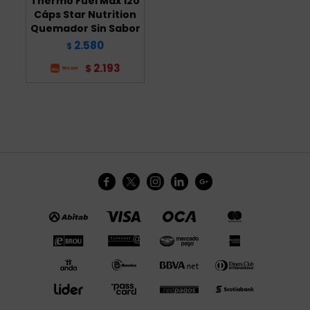
Thermo Fuel Max 120
Cáps Star Nutrition
Quemador Sin Sabor
2.580
$
2.193
$




