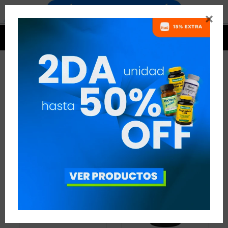


FÓRMULAS COMPUESTAS
3 ARTÍCULOS
RECOMENDADOS
QUEMADORES
FÓRMULAS COMPUESTAS
QUITAR FILTROS