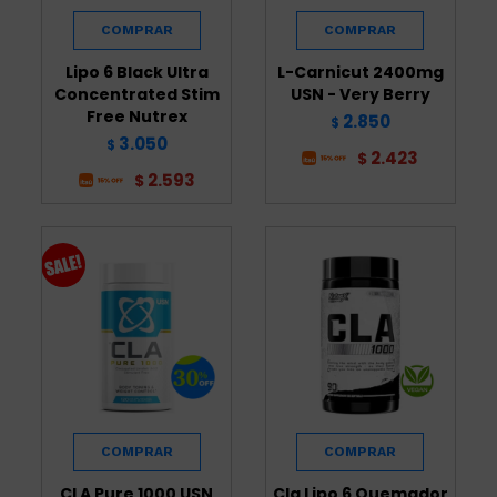
Lipo 6 Black Ultra
L-Carnicut 2400mg
Concentrated Stim
USN - Very Berry
Free Nutrex
2.850
$
3.050
$
2.423
$
2.593
$
CLA Pure 1000 USN
Cla Lipo 6 Quemador