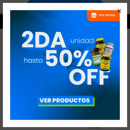


QUEMADORES
17 ARTÍCULOS
RECOMENDADOS
QUEMADORES