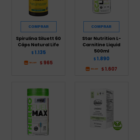
Spirulina Siluett 60
Star Nutrition L-
Cáps Natural Life
Carnitine Liquid
500ml
1.135
$
1.890
$
965
$
1.607
$