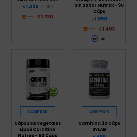
Sin Sabor Nutrex - 90
1.435
2.050
$
$
Cáps
1.220
$
1.650
$
1.403
$
Cápsulas vegetales
Carnitina 30 Cáps
Lipo6 Carnitina
SYLAB
Nutrex - 60 Cáps
499