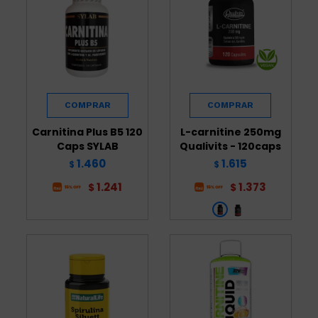
Carnitina Plus B5 120
L-carnitine 250mg
Caps SYLAB
Qualivits - 120caps
1.460
1.615
$
$
1.241
1.373
$
$