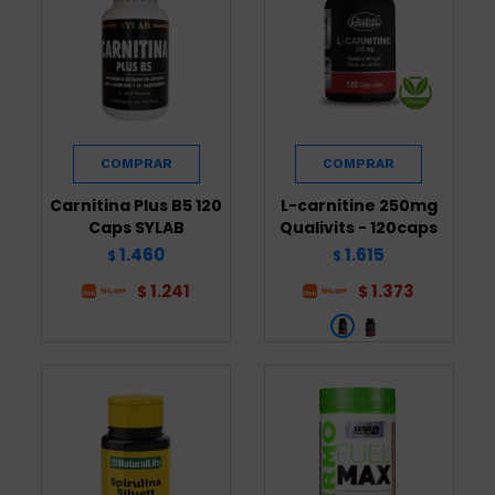
Carnitina Plus B5 120
L-carnitine 250mg
Caps SYLAB
Qualivits - 120caps
1.460
1.615
$
$
1.241
1.373
$
$