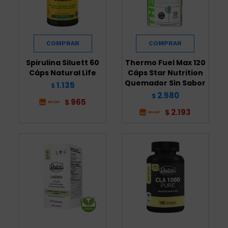
Spirulina Siluett 60
Thermo Fuel Max 120
Cáps Natural Life
Cáps Star Nutrition
Quemador Sin Sabor
1.135
$
2.580
$
965
$
2.193
$