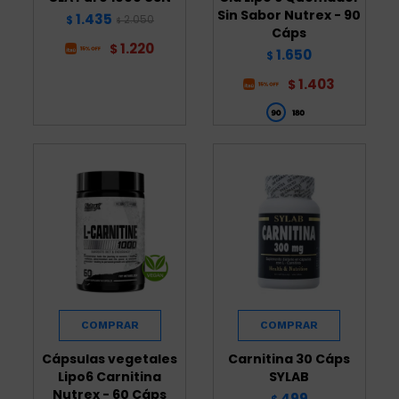
Sin Sabor Nutrex - 90
1.435
2.050
$
$
Cáps
1.220
$
1.650
$
1.403
$
Cápsulas vegetales
Carnitina 30 Cáps
Lipo6 Carnitina
SYLAB
Nutrex - 60 Cáps
499