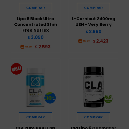
Lipo 6 Black Ultra
L-Carnicut 2400mg
Concentrated Stim
USN - Very Berry
Free Nutrex
2.850
$
3.050
$
2.423
$
2.593
$
CLA Pure 1000 USN
Cla Lipo 6 Quemador