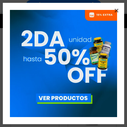


QUEMADORES
16 ARTÍCULOS
RECOMENDADOS
QUEMADORES