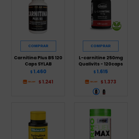
Carnitina Plus B5 120
L-carnitine 250mg
Caps SYLAB
Qualivits - 120caps
1.460
1.615
$
$
1.241
1.373
$
$