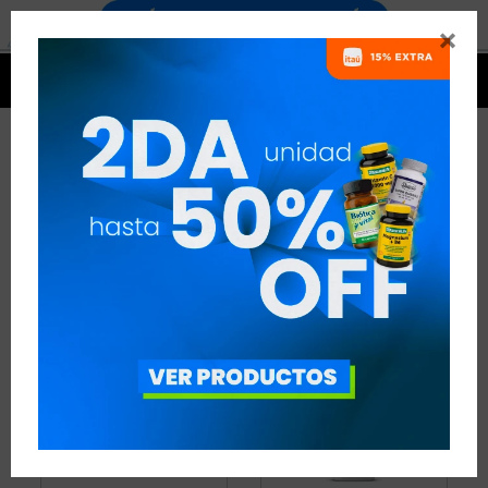


QUEMADORES
16 ARTÍCULOS
RECOMENDADOS
QUEMADORES