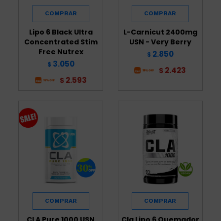
Lipo 6 Black Ultra
L-Carnicut 2400mg
Concentrated Stim
USN - Very Berry
Free Nutrex
2.850
$
3.050
$
2.423
$
2.593
$
CLA Pure 1000 USN
Cla Lipo 6 Quemador