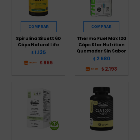
Spirulina Siluett 60
Thermo Fuel Max 120
Cáps Natural Life
Cáps Star Nutrition
Quemador Sin Sabor
1.135
$
2.580
$
965
$
2.193
$