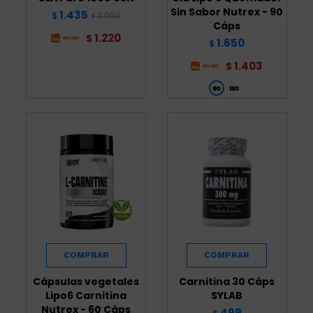
Sin Sabor Nutrex - 90
1.435
2.050
$
$
Cáps
1.220
$
1.650
$
1.403
$
Cápsulas vegetales
Carnitina 30 Cáps
Lipo6 Carnitina
SYLAB
Nutrex - 60 Cáps
499