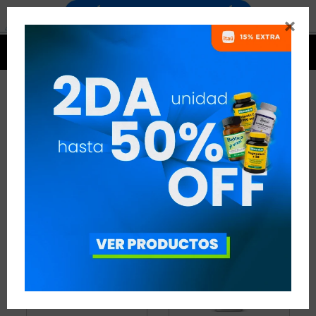


QUEMADORES
17 ARTÍCULOS
RECOMENDADOS
QUEMADORES