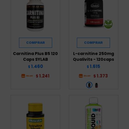
Carnitina Plus B5 120
L-carnitine 250mg
Caps SYLAB
Qualivits - 120caps
1.460
1.615
$
$
1.241
1.373
$
$