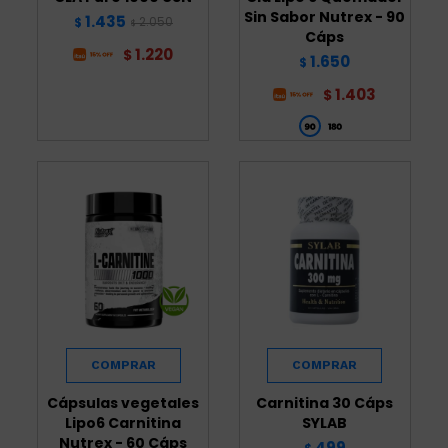
Sin Sabor Nutrex - 90
1.435
2.050
$
$
Cáps
1.220
$
1.650
$
1.403
$
Cápsulas vegetales
Carnitina 30 Cáps
Lipo6 Carnitina
SYLAB
Nutrex - 60 Cáps
499