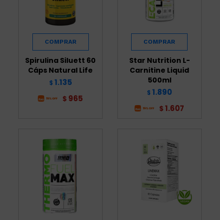
Spirulina Siluett 60
Star Nutrition L-
Cáps Natural Life
Carnitine Liquid
500ml
1.135
$
1.890
$
965
$
1.607
$