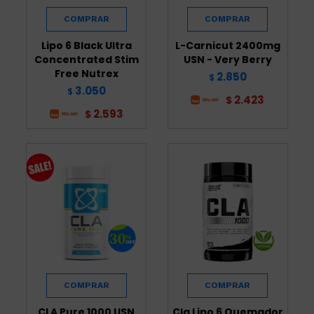
Lipo 6 Black Ultra
L-Carnicut 2400mg
Concentrated Stim
USN - Very Berry
Free Nutrex
2.850
$
3.050
$
2.423
$
2.593
$
CLA Pure 1000 USN
Cla Lipo 6 Quemador