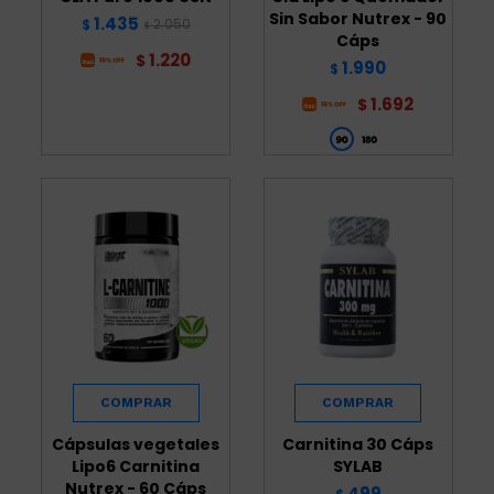
Sin Sabor Nutrex - 90
1.435
2.050
$
$
Cáps
1.220
$
1.990
$
1.692
$
Cápsulas vegetales
Carnitina 30 Cáps
Lipo6 Carnitina
SYLAB
Nutrex - 60 Cáps
499