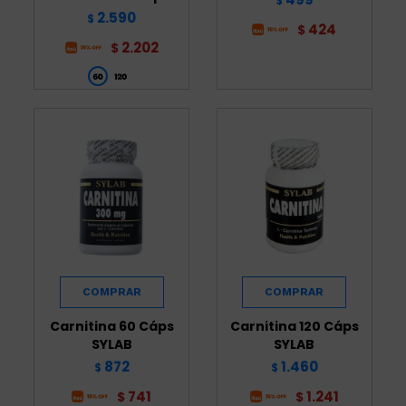
$
2.590
$
424
$
2.202
$
Carnitina 60 Cáps
Carnitina 120 Cáps
SYLAB
SYLAB
872
1.460
$
$
741
1.241
$
$