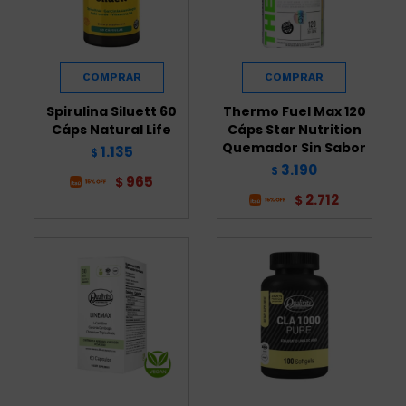
Spirulina Siluett 60
Thermo Fuel Max 120
Cáps Natural Life
Cáps Star Nutrition
Quemador Sin Sabor
1.135
$
3.190
$
965
$
2.712
$