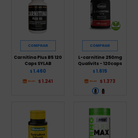
Carnitina Plus B5 120
L-carnitine 250mg
Caps SYLAB
Qualivits - 120caps
1.460
1.615
$
$
1.241
1.373
$
$