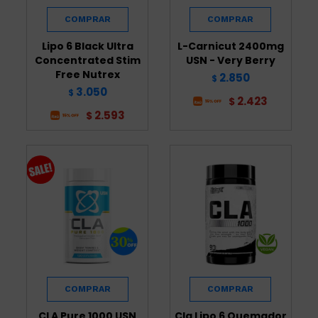
Lipo 6 Black Ultra
L-Carnicut 2400mg
Concentrated Stim
USN - Very Berry
Free Nutrex
2.850
$
3.050
$
2.423
$
2.593
$
CLA Pure 1000 USN
Cla Lipo 6 Quemador