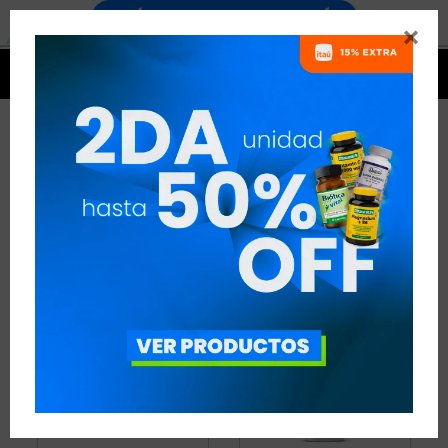


QUEMADORES
16 ARTÍCULOS
RECOMENDADOS
QUEMADORES