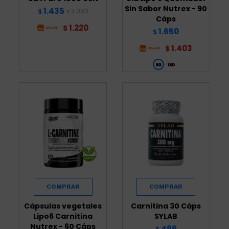
Sin Sabor Nutrex - 90
1.435
2.050
$
$
Cáps
1.220
$
1.650
$
1.403
$
Cápsulas vegetales
Carnitina 30 Cáps
Lipo6 Carnitina
SYLAB
Nutrex - 60 Cáps
499