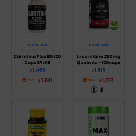
Carnitina Plus B5 120
L-carnitine 250mg
Caps SYLAB
Qualivits - 120caps
1.460
1.615
$
$
1.241
1.373
$
$