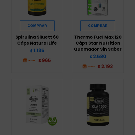
Spirulina Siluett 60
Thermo Fuel Max 120
Cáps Natural Life
Cáps Star Nutrition
Quemador Sin Sabor
1.135
$
2.580
$
965
$
2.193
$