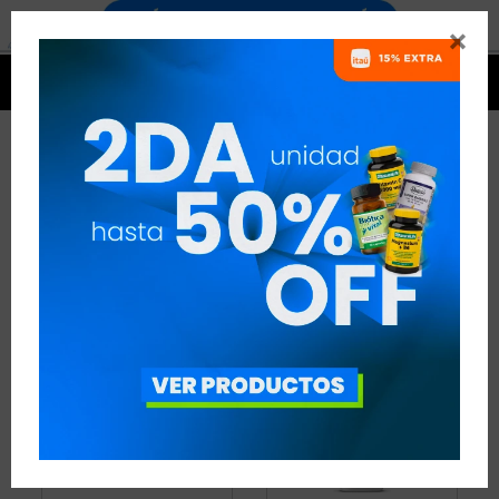


QUEMADORES
16 ARTÍCULOS
RECOMENDADOS
QUEMADORES