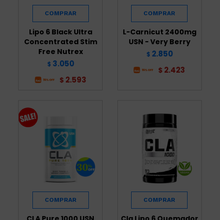
Lipo 6 Black Ultra
L-Carnicut 2400mg
Concentrated Stim
USN - Very Berry
Free Nutrex
2.850
$
3.050
$
2.423
$
2.593
$
CLA Pure 1000 USN
Cla Lipo 6 Quemador