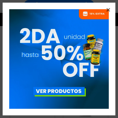


QUEMADORES
16 ARTÍCULOS
RECOMENDADOS
QUEMADORES