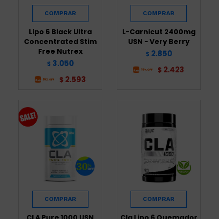
Lipo 6 Black Ultra
L-Carnicut 2400mg
Concentrated Stim
USN - Very Berry
Free Nutrex
2.850
$
3.050
$
2.423
$
2.593
$
CLA Pure 1000 USN
Cla Lipo 6 Quemador