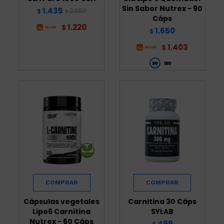
Sin Sabor Nutrex - 90
1.435
2.050
$
$
Cáps
1.220
$
1.650
$
1.403
$
Cápsulas vegetales
Carnitina 30 Cáps
Lipo6 Carnitina
SYLAB
Nutrex - 60 Cáps
499