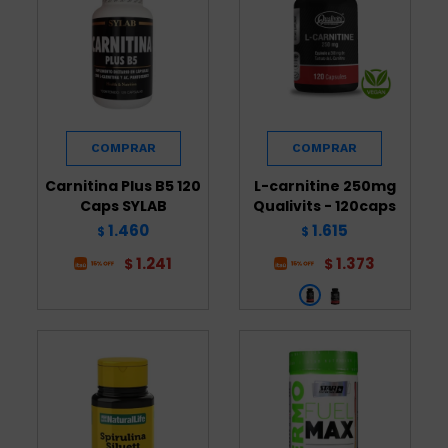
Carnitina Plus B5 120
L-carnitine 250mg
Caps SYLAB
Qualivits - 120caps
1.460
1.615
$
$
1.241
1.373
$
$