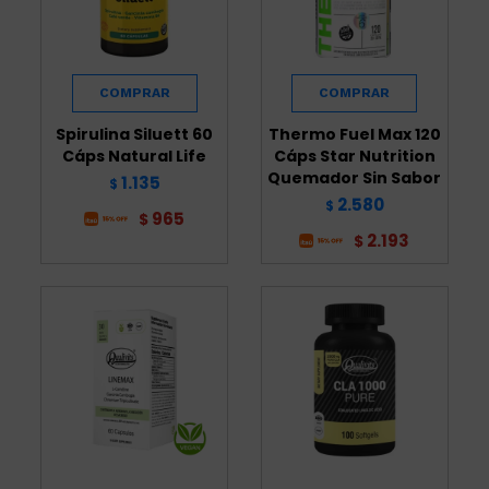
Spirulina Siluett 60
Thermo Fuel Max 120
Cáps Natural Life
Cáps Star Nutrition
Quemador Sin Sabor
1.135
$
2.580
$
965
$
2.193
$