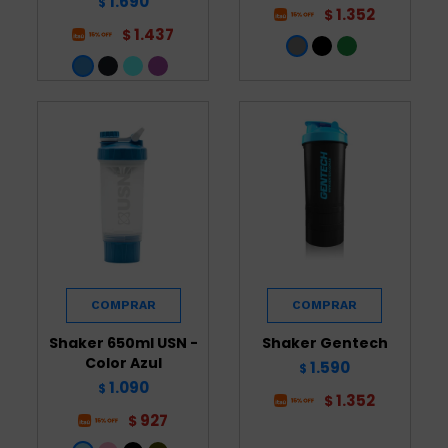
1.690
$
1.352
$
1.437
$
Shaker 650ml USN -
Shaker Gentech
Color Azul
1.590
$
1.090
$
1.352
$
927
$