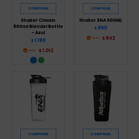
Shaker Classic
Shaker ENA 500ML
800ml BlenderBottle
990
$
- Azul
842
$
1.190
$
1.012
$