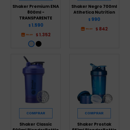
Shaker Premium ENA
Shaker Negro 700ml
800ml -
Atlhetica Nutrition
TRANSPARENTE
990
$
1.590
$
842
$
1.352
$
Shaker Classic
Shaker Prostak
600ml BlenderBottle
651ml BlenderBottle