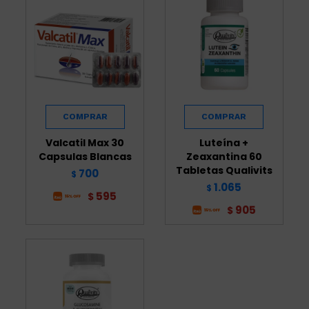
Valcatil Max 30
Luteína +
Capsulas Blancas
Zeaxantina 60
Tabletas Qualivits
700
$
1.065
$
595
$
905
$