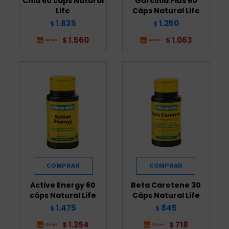
Chia 60 cáps Natural
Garcinia Plus 60
Life
Cáps Natural Life
1.835
1.250
$
$
1.560
1.063
$
$
Active Energy 60
Beta Carotene 30
cáps Natural Life
Cáps Natural Life
1.475
845
$
$
1.254
718
$
$