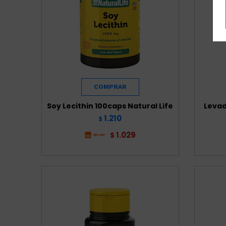
Soy Lecithin 100caps Natural Life
Levad
1.210
$
1.029
$