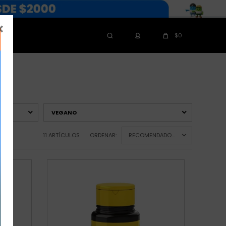

$
0
VEGANO
11 ARTÍCULOS
ORDENAR:
RECOMENDADOS