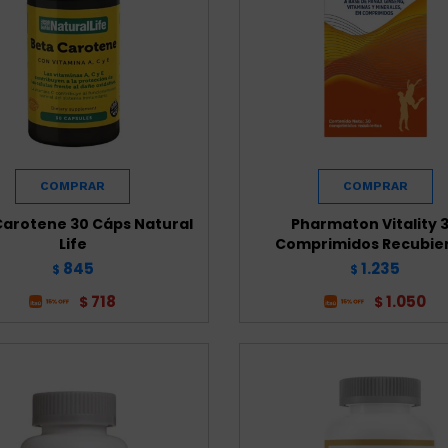
Carotene 30 Cáps Natural
Pharmaton Vitality 
Life
Comprimidos Recubie
845
1.235
$
$
718
1.050
$
$