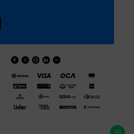




