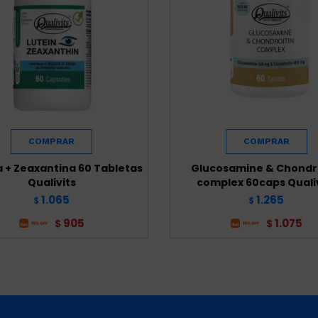
a + Zeaxantina 60 Tabletas
Glucosamine & Chondro
Qualivits
complex 60caps Quali
1.065
1.265
$
$
905
1.075
$
$