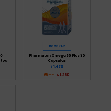
30
Pharmaton Omega 50 Plus 30
rtos
Cápsulas
1.470
$
1.250
$