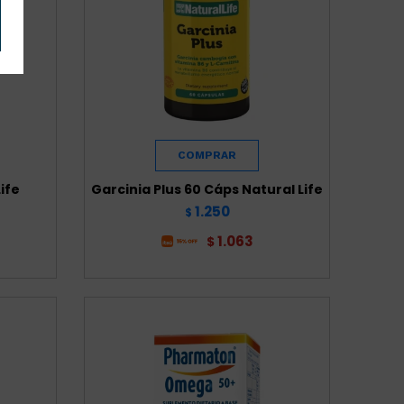
ife
Garcinia Plus 60 Cáps Natural Life
1.250
$
1.063
$