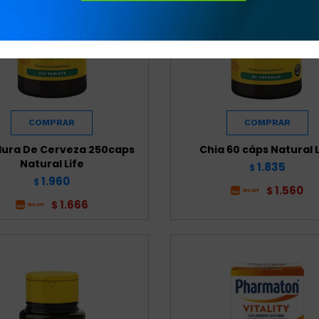
ura De Cerveza 250caps
Chia 60 cáps Natural L
Natural Life
1.835
$
1.960
$
1.560
$
1.666
$