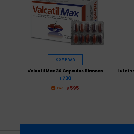
Valcatil Max 30 Capsulas Blancas
Luteín
700
$
595
$