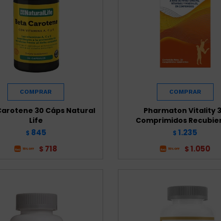
Carotene 30 Cáps Natural
Pharmaton Vitality 
Life
Comprimidos Recubie
845
1.235
$
$
718
1.050
$
$