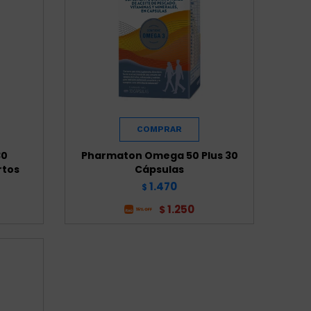
30
Pharmaton Omega 50 Plus 30
rtos
Cápsulas
1.470
$
1.250
$