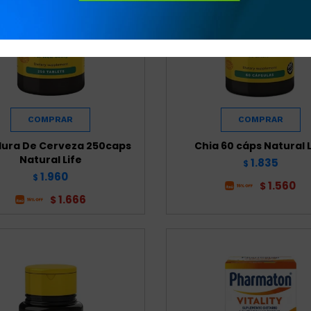
ura De Cerveza 250caps
Chia 60 cáps Natural L
Natural Life
1.835
$
1.960
$
1.560
$
1.666
$