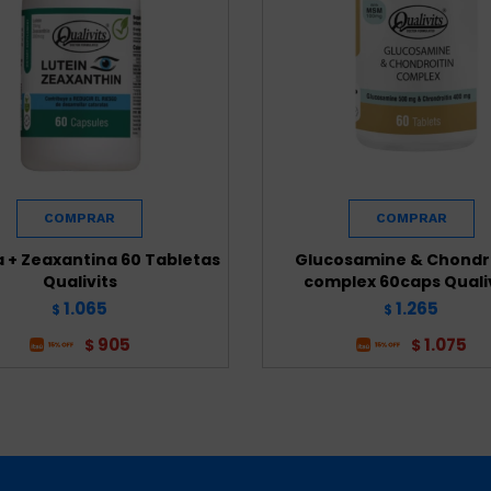
a + Zeaxantina 60 Tabletas
Glucosamine & Chondro
Qualivits
complex 60caps Quali
1.065
1.265
$
$
905
1.075
$
$