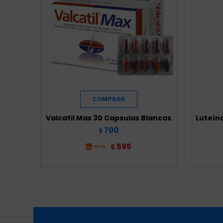
Valcatil Max 30 Capsulas Blancas
Luteín
700
$
595
$