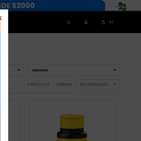

$
0
VEGANO
11 ARTÍCULOS
ORDENAR:
RECOMENDADOS