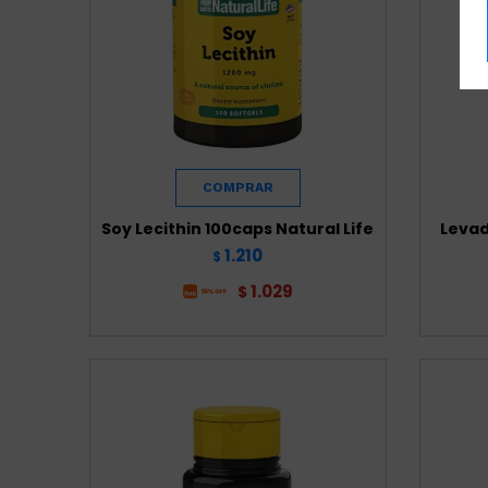
Soy Lecithin 100caps Natural Life
Levad
1.210
$
1.029
$