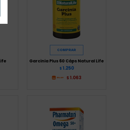
ife
Garcinia Plus 60 Cáps Natural Life
1.250
$
1.063
$