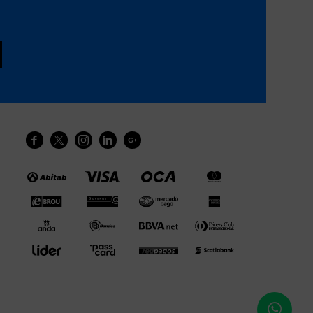




