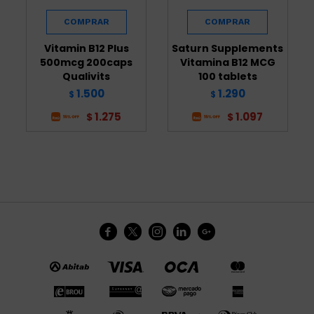
Vitamin B12 Plus
Saturn Supplements
500mcg 200caps
Vitamina B12 MCG
Qualivits
100 tablets
1.500
1.290
$
$
1.275
1.097
$
$




