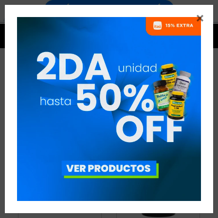


VITAMINA B
2 ARTÍCULOS
RECOMENDADOS
VITAMINAS
VITAMINA B
QUITAR FILTROS