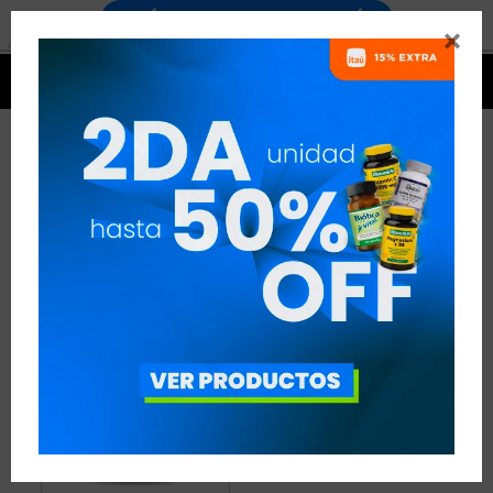


VITAMINA E
1 ARTÍCULO
RECOMENDADOS
VITAMINAS
VITAMINA E
QUITAR FILTROS