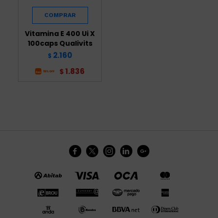
Vitamina E 400 Ui X
100caps Qualivits
2.160
$
1.836
$




