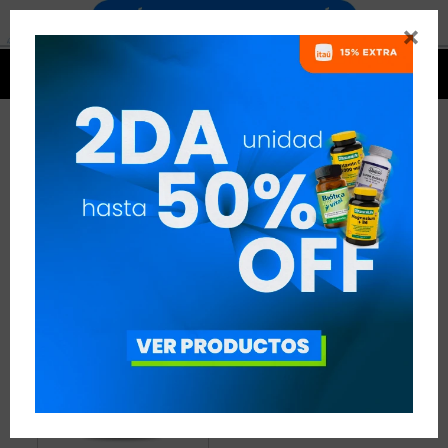


VITAMINA E
1 ARTÍCULO
RECOMENDADOS
VITAMINAS
VITAMINA E
QUITAR FILTROS