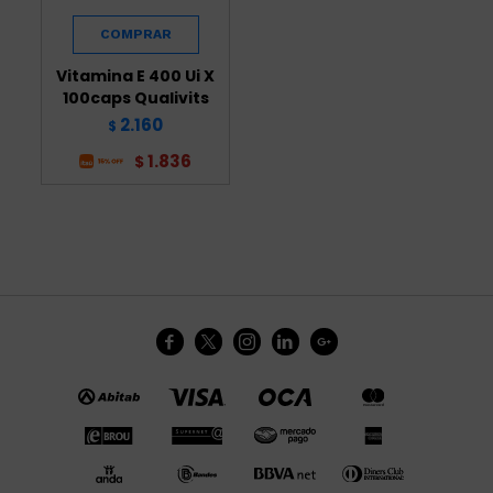
Vitamina E 400 Ui X
100caps Qualivits
2.160
$
1.836
$




