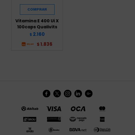
Vitamina E 400 Ui X
100caps Qualivits
2.160
$
1.836
$




