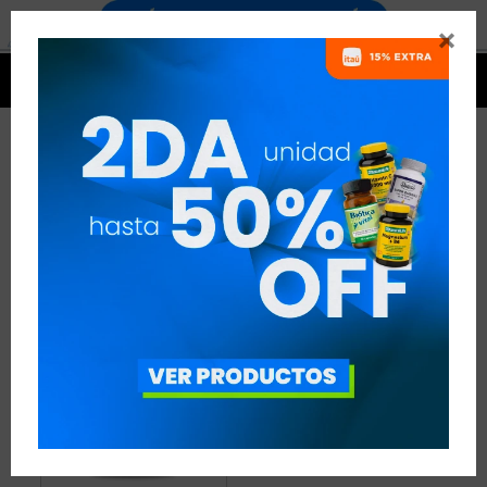


VITAMINA E
1 ARTÍCULO
RECOMENDADOS
VITAMINAS
VITAMINA E
QUITAR FILTROS