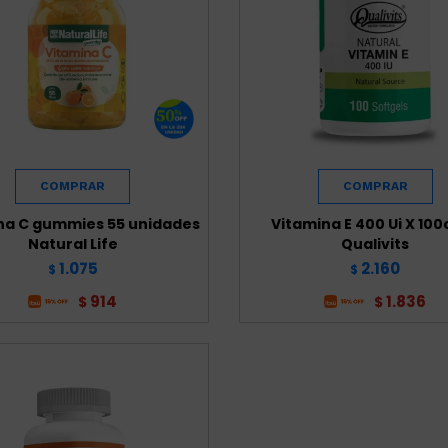
na C gummies 55 unidades
Vitamina E 400 Ui X 10
Natural Life
Qualivits
1.075
2.160
$
$
914
1.836
$
$