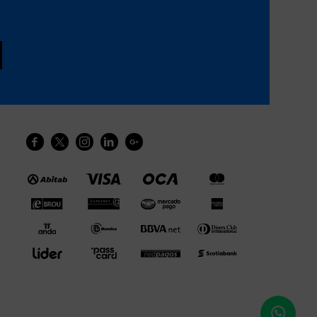




