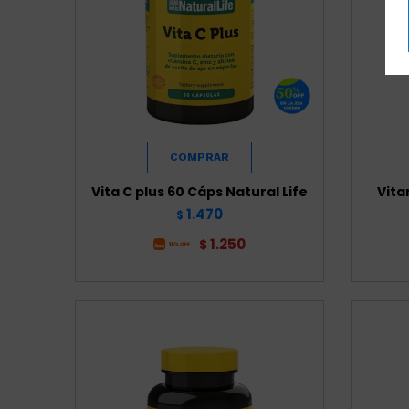
Vita C plus 60 Cáps Natural Life
Vita
1.470
$
1.250
$