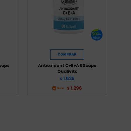
0caps
Antioxidant C+E+A 60caps
Qualivits
1.525
$
1.296
$