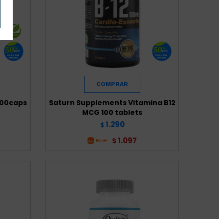
200caps
Saturn Supplements Vitamina B12
MCG 100 tablets
1.290
$
1.097
$