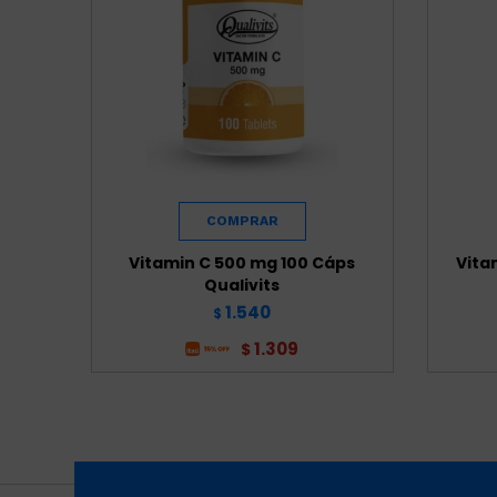
Vitamin C 500 mg 100 Cáps
Vita
Qualivits
1.540
$
1.309
$