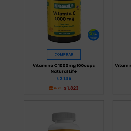
Vitamina C 1000mg 100caps
Vitami
Natural Life
2.145
$
1.823
$