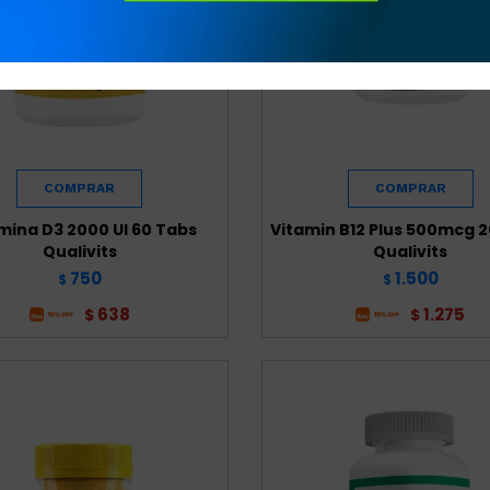
mina D3 2000 UI 60 Tabs
Vitamin B12 Plus 500mcg 
Qualivits
Qualivits
750
1.500
$
$
638
1.275
$
$