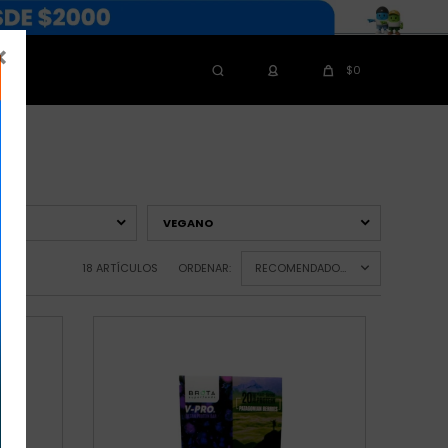

$
0
VEGANO
18 ARTÍCULOS
ORDENAR:
RECOMENDADOS