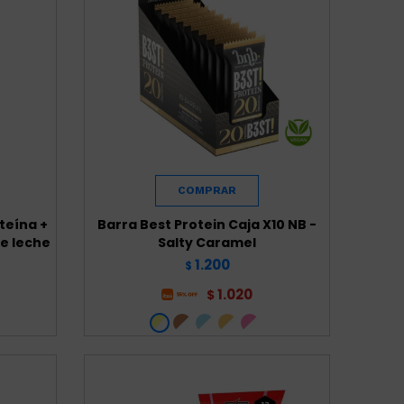
teína +
Barra Best Protein Caja X10 NB -
de leche
Salty Caramel
1.200
$
1.020
$