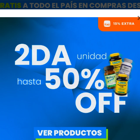
ARCAS
SALE
CATÁLOGO MAYORISTAS
NUTRICIONISTAS
BEBIDAS Y SNACKS
PRECIO
($)
ESPECIALES