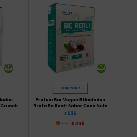
idades
Protein Bar Vegan 5 Unidades
í Crunch
Brota Be Real- Sabor Coco Nuts
525
$
446
$