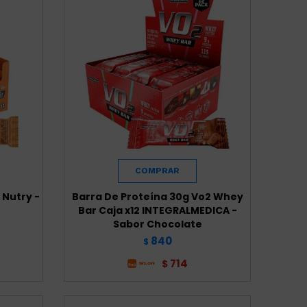
 Nutry -
Barra De Proteína 30g Vo2 Whey
Bar Caja x12 INTEGRALMEDICA -
Sabor Chocolate
840
$
714
$