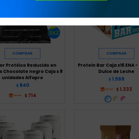
jor Protéico Reducido en
Protein Bar Caja x16 ENA -
s Chocolate negro Caja x 8
Dulce de Leche
unidades Alfapro
1.568
$
840
$
1.333
$
714
$