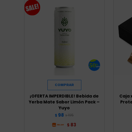
¡OFERTA IMPERDIBLE! Bebida de
Caja 
Yerba Mate Sabor Limón Pack –
Prote
Yuyo
98
195
$
$
83
$