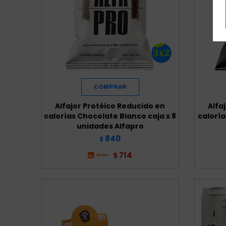
Alfajor Protéico Reducido en
Alfa
calorías Chocolate Blanco caja x 8
caloría
unidades Alfapro
840
$
714
$