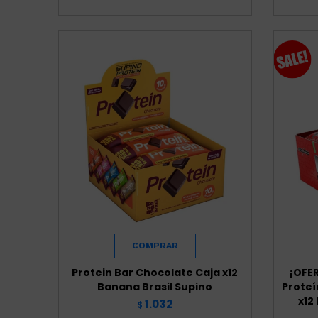
Protein Bar Chocolate Caja x12
¡OFE
Banana Brasil Supino
Proteí
x12
1.032
$