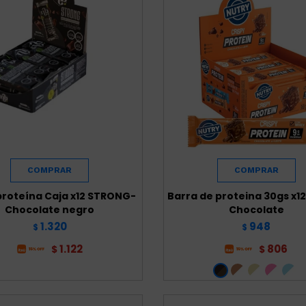
proteína Caja x12 STRONG-
Barra de proteina 30gs x12
Chocolate negro
Chocolate
1.320
948
$
$
1.122
806
$
$