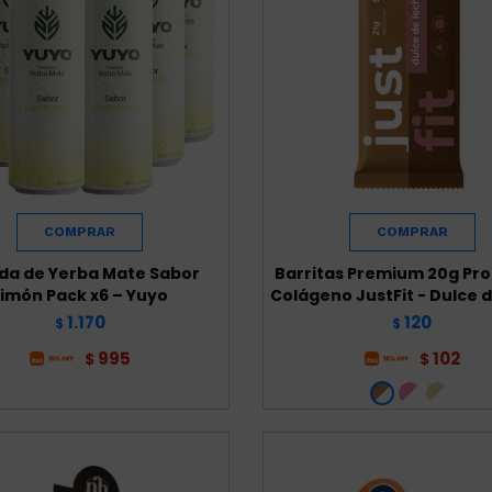
da de Yerba Mate Sabor
Barritas Premium 20g Pro
Limón Pack x6 – Yuyo
Colágeno JustFit - Dulce 
1.170
120
$
$
995
102
$
$