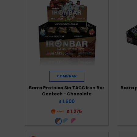
Barra Proteica Sin TACC Iron Bar
Barra 
Gentech - Chocolate
1.500
$
1.275
$