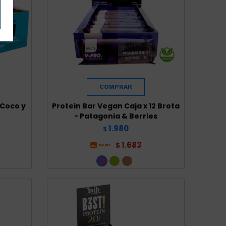
 Coco y
Protein Bar Vegan Caja x 12 Brota
- Patagonia & Berries
1.980
$
1.683
$