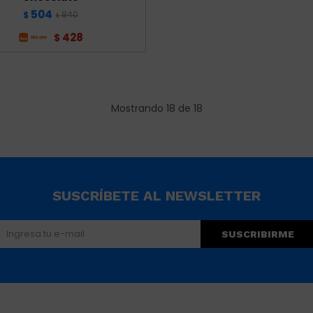
504
840
$
$
428
$
Mostrando
18
de
18
SUSCRÍBETE AL NEWSLETTER
SUSCRIBIRME