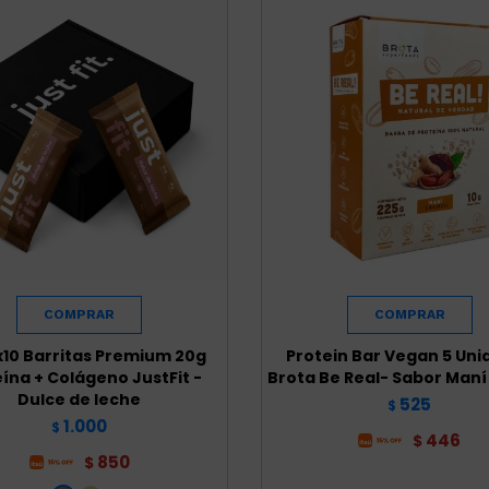
x10 Barritas Premium 20g
Protein Bar Vegan 5 Un
ína + Colágeno JustFit -
Brota Be Real- Sabor Man
Dulce de leche
525
$
1.000
$
446
$
850
$