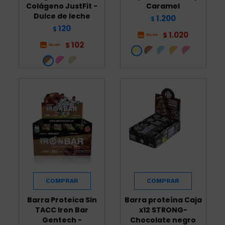
Colágeno JustFit -
Caramel
Dulce de leche
1.200
$
120
$
1.020
$
102
$
Barra Proteica Sin
Barra proteína Caja
TACC Iron Bar
x12 STRONG-
Gentech -
Chocolate negro