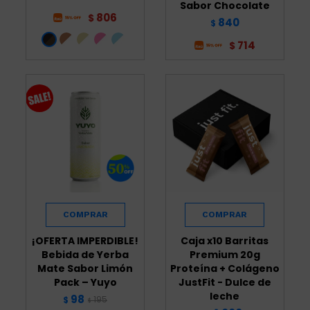
Sabor Chocolate
806
$
840
$
714
$
¡OFERTA IMPERDIBLE!
Caja x10 Barritas
Bebida de Yerba
Premium 20g
Mate Sabor Limón
Proteína + Colágeno
Pack – Yuyo
JustFit - Dulce de
leche
98
195
$
$