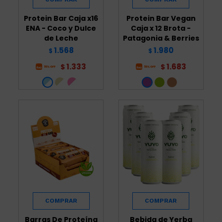
Protein Bar Caja x16
Protein Bar Vegan
ENA - Coco y Dulce
Caja x 12 Brota -
de Leche
Patagonia & Berries
1.568
1.980
$
$
1.333
1.683
$
$
Barras De Proteína
Bebida de Yerba