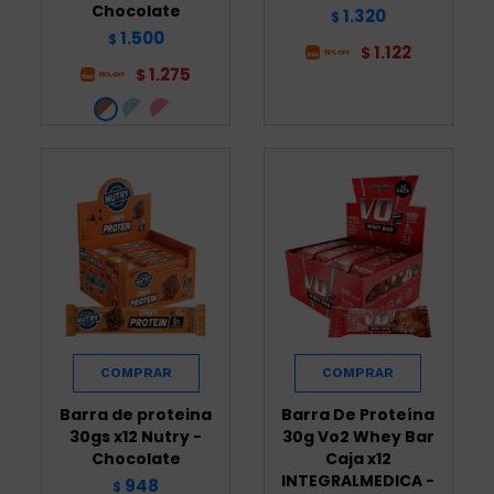
Chocolate
1.320
$
1.500
$
1.122
$
1.275
$
Barra de proteina
Barra De Proteína
30gs x12 Nutry -
30g Vo2 Whey Bar
Chocolate
Caja x12
INTEGRALMEDICA -
948
$