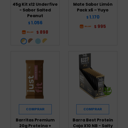
45g Kit x12 Underfive
Mate Sabor Limón
- Sabor Salted
Pack x6 – Yuyo
Peanut
1.170
$
1.056
$
995
$
898
$
Barritas Premium
Barra Best Protein
20g Proteína +
Caja X10 NB - Salty