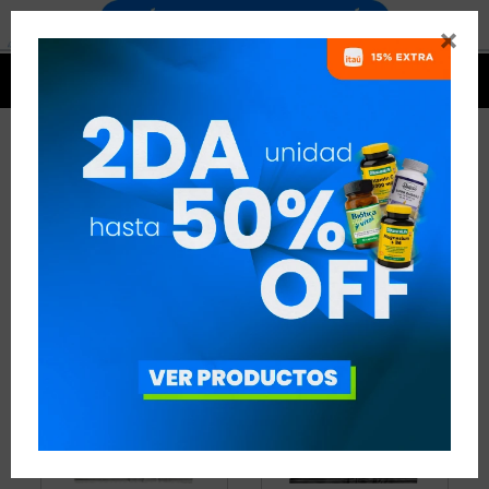


BEBIDAS Y SNACKS
18 ARTÍCULOS
RECOMENDADOS
BEBIDAS Y SNACKS