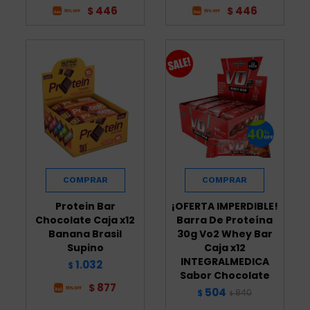
446
446
$
$
Protein Bar
¡OFERTA IMPERDIBLE!
Chocolate Caja x12
Barra De Proteína
Banana Brasil
30g Vo2 Whey Bar
Supino
Caja x12
INTEGRALMEDICA
1.032
$
Sabor Chocolate
877
$
504
840
$
$