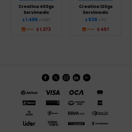
Creatina 400gs
Creatina 120gs
Servimedic
Servimedic
1.498
538
1.997
717
$
$
$
$
1.273
457
$
$




