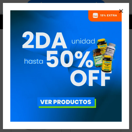


CREATINA
4 ARTÍCULOS
RECOMENDADOS
CREATINA