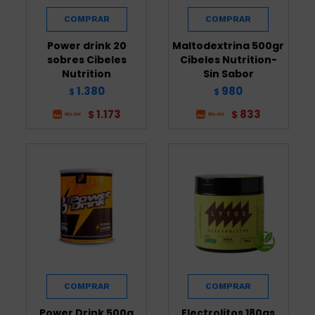
Power drink 20
Maltodextrina 500gr
sobres Cibeles
Cibeles Nutrition-
Nutrition
Sin Sabor
1.380
980
$
$
1.173
833
$
$
Power Drink 500g
Electrolitos 180gs