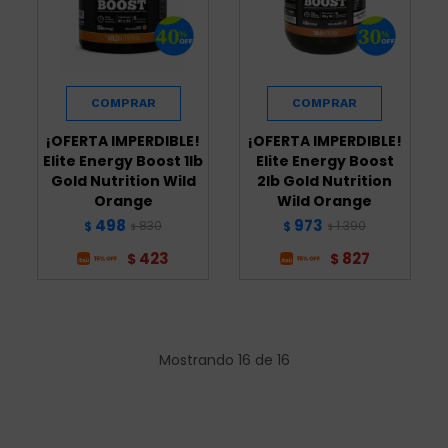
¡OFERTA IMPERDIBLE!
¡OFERTA IMPERDIBLE!
Elite Energy Boost 1lb
Elite Energy Boost
Gold Nutrition Wild
2lb Gold Nutrition
Orange
Wild Orange
498
973
830
1.390
$
$
$
$
423
827
$
$
Mostrando
16
de
16