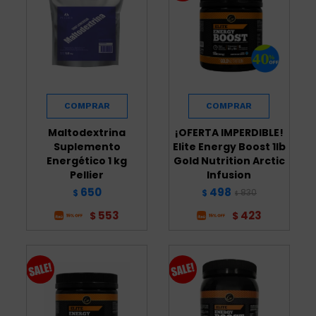
Maltodextrina
¡OFERTA IMPERDIBLE!
Suplemento
Elite Energy Boost 1lb
Energético 1 kg
Gold Nutrition Arctic
Pellier
Infusion
650
498
830
$
$
$
553
423
$
$