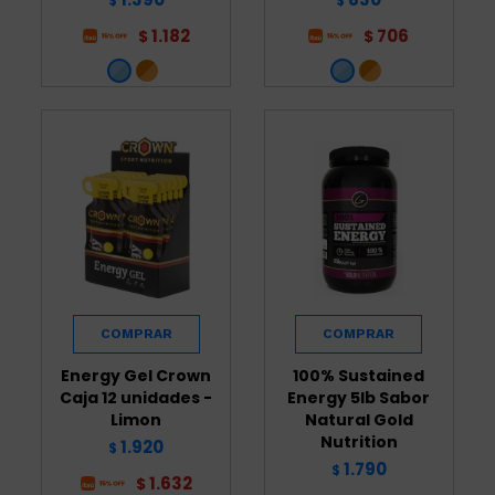
$
$
1.182
706
$
$
Energy Gel Crown
100% Sustained
Caja 12 unidades -
Energy 5lb Sabor
Limon
Natural Gold
Nutrition
1.920
$
1.790
$
1.632
$