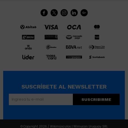





SUSCRÍBETE AL NEWSLETTER
SUSCRIBIRME
© Copyright 2026 / Wikimúsculos | Wimucon Uruguay SRL