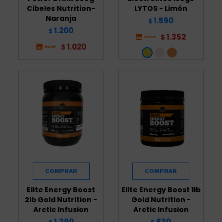
Cibeles Nutrition-
LYTOS - Limón
Naranja
1.590
$
1.200
$
1.352
$
1.020
$
Elite Energy Boost
Elite Energy Boost 1lb
2lb Gold Nutrition -
Gold Nutrition -
Arctic Infusion
Arctic Infusion
1.390
830