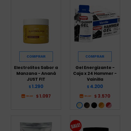
Electrolitos Sabor a
Gel Energizante -
Manzana - Ananá
Caja x 24 Hammer -
JUST FIT
Vainilla
1.290
4.200
$
$
1.097
3.570
$
$