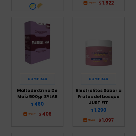
1.522
$
Maltodextrina De
Electrolitos Sabor a
Maíz 500gr SYLAB
Frutos del bosque
JUST FIT
480
$
1.290
$
408
$
1.097
$