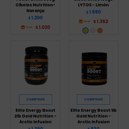
Cibeles Nutrition-
LYTOS - Limón
Naranja
1.590
$
1.200
$
1.352
$
1.020
$
Elite Energy Boost
Elite Energy Boost 1lb
2lb Gold Nutrition -
Gold Nutrition -
Arctic Infusion
Arctic Infusion
1.390
830