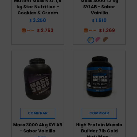
Mutant Mass N.O. 1,5
Mass 3000 1.2 kg
kg Star Nutrition -
SYLAB - Sabor
Cookies & Cream
Vainilla
3.250
1.610
$
$
2.763
1.369
$
$
Mass 3000 4kg SYLAB
High Protein Muscle
- Sabor Vainilla
Builder 7lb Gold
Nutrition -