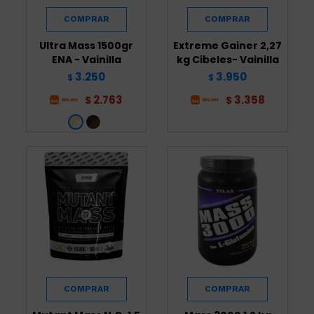
Ultra Mass 1500gr
Extreme Gainer 2,27
ENA - Vainilla
kg Cibeles- Vainilla
3.250
3.950
$
$
2.763
3.358
$
$