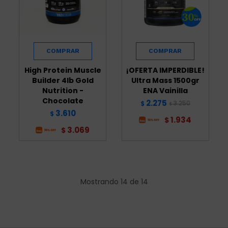
High Protein Muscle
¡OFERTA IMPERDIBLE!
Builder 4lb Gold
Ultra Mass 1500gr
Nutrition -
ENA Vainilla
Chocolate
2.275
3.250
$
$
3.610
$
1.934
$
3.069
$
Mostrando
14
de
14