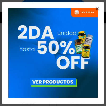


GANADORES DE MASA
14 ARTÍCULOS
RECOMENDADOS
GANADORES DE MASA