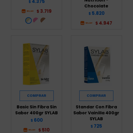
4.375
$
Chocolate
3.719
$
5.820
$
4.947
$
Basic Sin Fibra Sin
Standar Con Fibra
Sabor 400gr SYLAB
Sabor Vainilla 400gr
SYLAB
600
$
725
$
510
$