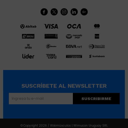





SUSCRÍBETE AL NEWSLETTER
SUSCRIBIRME
© Copyright 2026 / Wikimúsculos | Wimucon Uruguay SRL