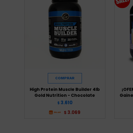
High Protein Muscle Builder 4lb
¡OFE
Gold Nutrition - Chocolate
Gainer
3.610
$
3.069
$