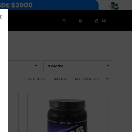

$
0
VEGANO
15 ARTÍCULOS
ORDENAR:
RECOMENDADOS