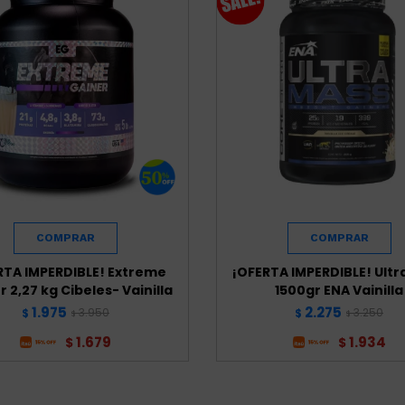
RTA IMPERDIBLE! Extreme
¡OFERTA IMPERDIBLE! Ultr
 2,27 kg Cibeles- Vainilla
1500gr ENA Vainilla
1.975
2.275
3.950
3.250
$
$
$
$
1.679
1.934
$
$