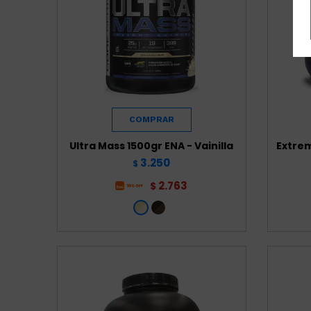
Ultra Mass 1500gr ENA - Vainilla
Extrem
3.250
$
2.763
$