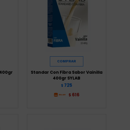
 400gr
Standar Con Fibra Sabor Vainilla
400gr SYLAB
725
$
616
$