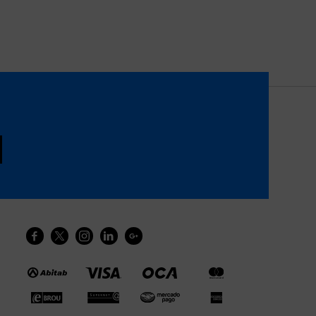




