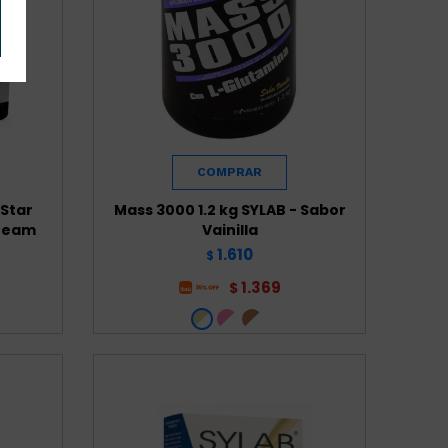
 Star
Mass 3000 1.2 kg SYLAB - Sabor
Cream
Vainilla
1.610
$
1.369
$