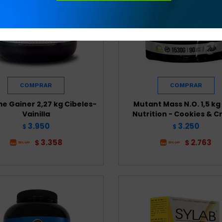
e Gainer 2,27 kg Cibeles-
Mutant Mass N.O. 1,5 kg
Vainilla
Nutrition - Cookies & 
3.950
3.250
$
$
3.358
2.763
$
$