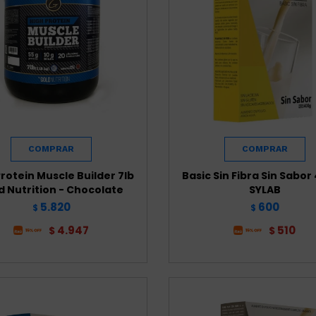
Protein Muscle Builder 7lb
Basic Sin Fibra Sin Sabor
d Nutrition - Chocolate
SYLAB
5.820
600
$
$
4.947
510
$
$