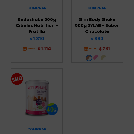
Redushake 500g
Slim Body Shake
Cibeles Nutrition -
500g SYLAB - Sabor
Frutilla
Chocolate
1.310
860
$
$
1.114
731
$
$