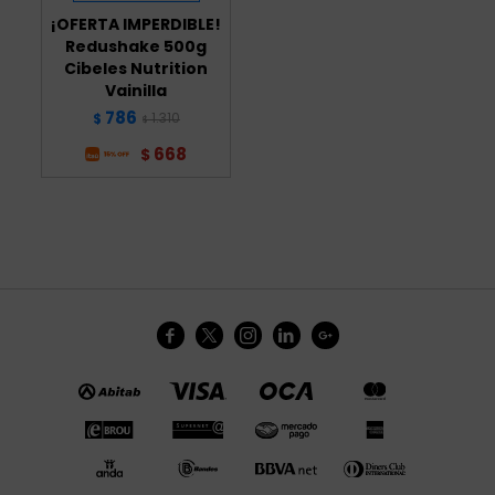
¡OFERTA IMPERDIBLE!
Redushake 500g
Cibeles Nutrition
Vainilla
786
1.310
$
$
668
$




