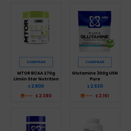
MTOR BCAA 270g
Glutamine 300g USN
Limón Star Nutrition
Pure
2.800
2.530
$
$
2.380
2.151
$
$