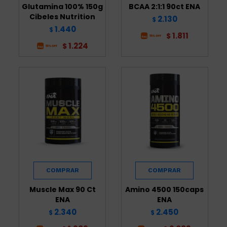
Glutamina 100% 150g
BCAA 2:1:1 90ct ENA
Cibeles Nutrition
2.130
$
1.440
$
1.811
$
1.224
$
Muscle Max 90 Ct
Amino 4500 150caps
ENA
ENA
2.340
2.450
$
$