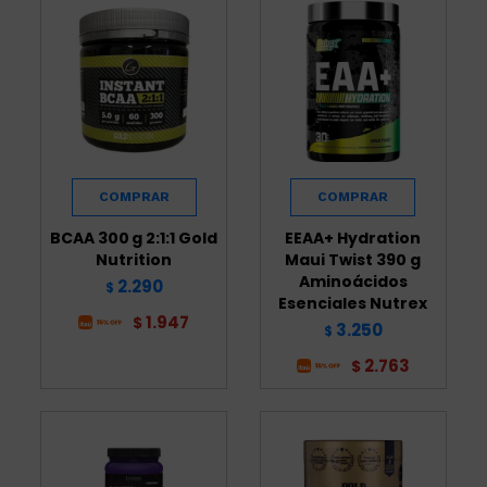
BCAA 300 g 2:1:1 Gold
EEAA+ Hydration
Nutrition
Maui Twist 390 g
Aminoácidos
2.290
$
Esenciales Nutrex
1.947
$
3.250
$
2.763
$