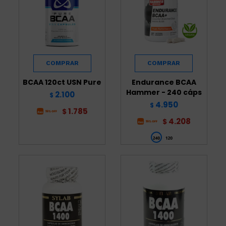
BCAA 120ct USN Pure
Endurance BCAA
Hammer - 240 cáps
2.100
$
4.950
$
1.785
$
4.208
$