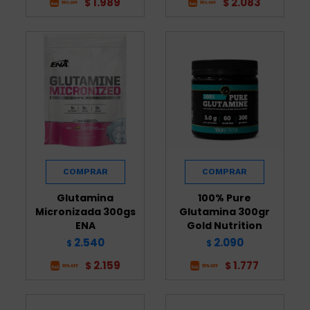
1.989
2.083
$
$
Glutamina
100% Pure
Micronizada 300gs
Glutamina 300gr
ENA
Gold Nutrition
2.540
2.090
$
$
2.159
1.777
$
$