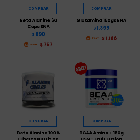
Beta Alanine 60
Glutamina 150gs ENA
Cáps ENA
1.395
$
890
$
1.186
$
757
$
Beta Alanina 100%
BCAA Amino + 160g
Cibeles Nutrition
USN - Fruit Fusion