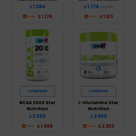
1.384
1.778
2.540
$
$
$
1.176
1.511
$
$
BCAA 2000 Star
L-Glutamine Star
Nutrition
Nutrition
2.350
2.650
$
$
1.998
2.253
$
$