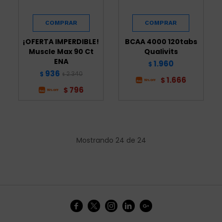
¡OFERTA IMPERDIBLE!
BCAA 4000 120tabs
Muscle Max 90 Ct
Qualivits
ENA
1.960
$
936
2.340
$
$
1.666
$
796
$
Mostrando
24
de
24




