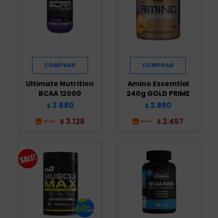
Ultimate Nutrition
Amino Essemtial
BCAA 12000
240g GOLD PRIME
3.680
2.890
$
$
3.128
2.457
$
$