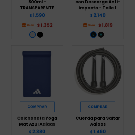
800ml -
con Descarga Anti-
TRANSPARENTE
impacto - Talle L
1.590
2.140
$
$
1.352
1.819
$
$
Colchoneta Yoga
Cuerda para Saltar
Mat Azul Adidas
Adidas
2.380
1.460
$
$