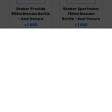
Shaker Prostak
Shaker Sportmixer
651ml BlenderBottle
760ml Blender
- Azul Oscuro
Bottle - Azul Oscuro
1.690
1.690
$
$
1.437
1.437
$
$
Shaker Pro 28 828ml
Protector Solar