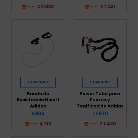
2.023
1.241
$
$
Banda de
Power Tube para
Resistencia Nivel 1
Fuerza y
Adidas
Tonificación Adidas
835
1.670
$
$
710
1.420
$
$