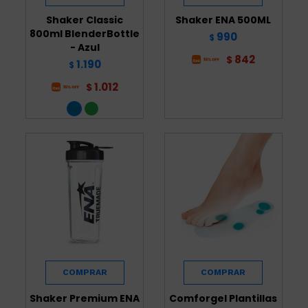
Shaker Classic
Shaker ENA 500ML
800ml BlenderBottle
990
$
- Azul
842
$
1.190
$
1.012
$
Shaker Premium ENA
Comforgel Plantillas