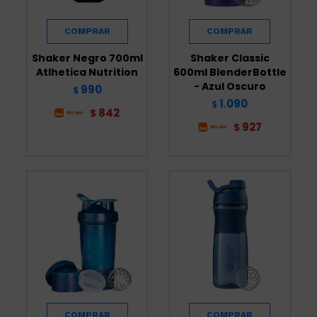
Shaker Negro 700ml
Shaker Classic
Atlhetica Nutrition
600ml BlenderBottle
- Azul Oscuro
990
$
1.090
$
842
$
927
$