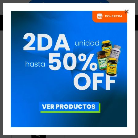


PRODUCTOS ATLHETICA
NUTRITION
1 ARTÍCULO
RECOMENDADOS
ATLHETICA NUTRITION