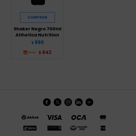
Shaker Negro 700ml
Atlhetica Nutrition
990
$
842
$




