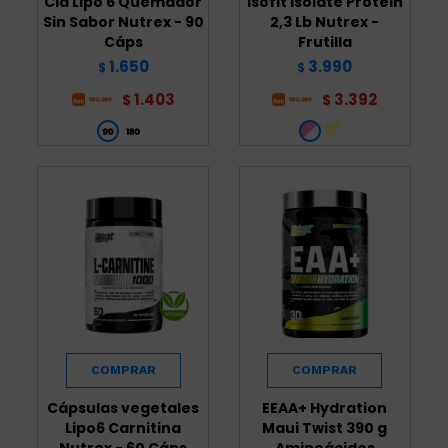
Cla Lipo 6 Quemador
Isofit Isolate Protein
Sin Sabor Nutrex - 90
2,3 Lb Nutrex -
Cáps
Frutilla
1.650
3.990
$
$
1.403
3.392
$
$
Cápsulas vegetales
EEAA+ Hydration
Lipo6 Carnitina
Maui Twist 390 g
Nutrex - 60 Cáps
Aminoácidos