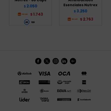
Esenciales Nutrex
2.050
$
3.250
$
1.743
$
2.763
$




