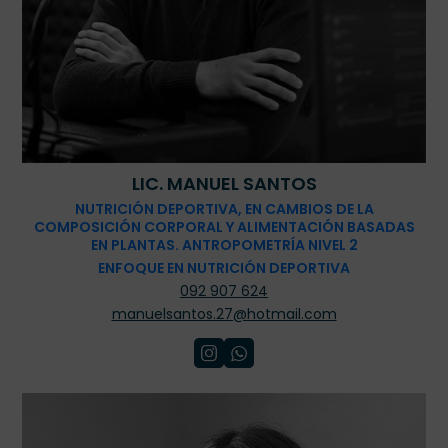
LIC. MANUEL SANTOS
NUTRICIÓN DEPORTIVA, EN CAMBIOS DE LA
COMPOSICIÓN CORPORAL Y ALIMENTACIÓN BASADAS
EN PLANTAS. ANTROPOMETRÍA NIVEL 2
ENFOQUE EN NUTRICIÓN DEPORTIVA
092 907 624
manuelsantos.27@hotmail.com