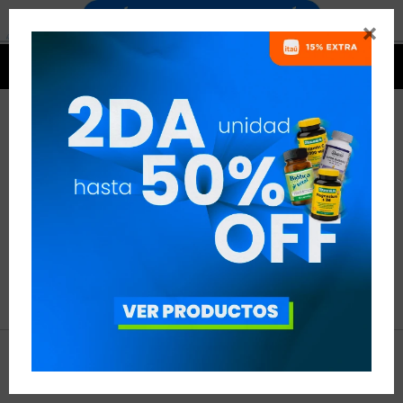


NO SE HAN RECUPERADO
PRODUCTOS
Inténtalo nuevamente con otros criterios de filtrado.
Filtrando por:
Arcor




