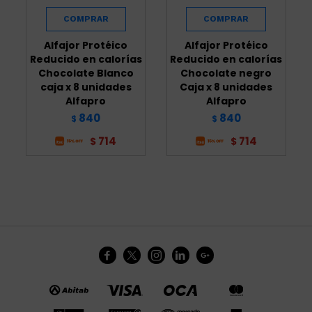
Alfajor Protéico
Alfajor Protéico
Reducido en calorías
Reducido en calorías
Chocolate Blanco
Chocolate negro
caja x 8 unidades
Caja x 8 unidades
Alfapro
Alfapro
840
840
$
$
714
714
$
$




