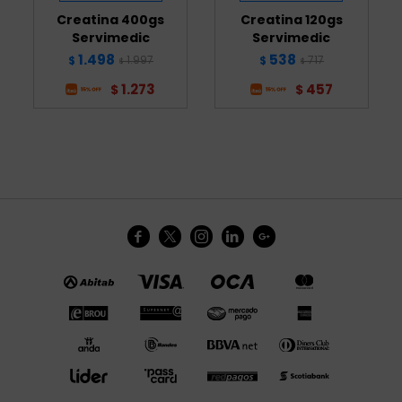
Creatina 400gs
Creatina 120gs
Servimedic
Servimedic
1.498
538
1.997
717
$
$
$
$
1.273
457
$
$




