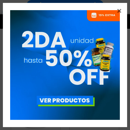


CREATINA
4 ARTÍCULOS
RECOMENDADOS
CREATINA