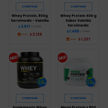
Whey Protein, 800g
Whey Protein 400 g
Servimedic - Vainilla
Sabor Vainilla
Servimedic
2.517
3.356
$
$
1.455
1.940
$
$
2.139
$
1.237
$
Suplemento Whey
Mega Protein x 800