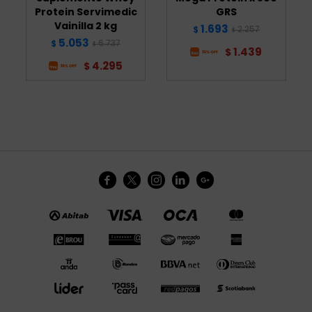
Protein Servimedic
GRS
Vainilla 2 kg
1.693
2.257
$
$
5.053
6.737
$
$
1.439
$
4.295
$




