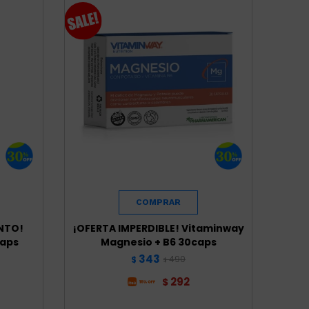
NTO!
¡OFERTA IMPERDIBLE! Vitaminway
caps
Magnesio + B6 30caps
343
490
$
$
292
$