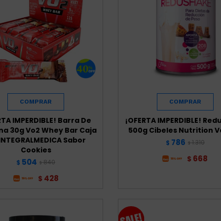
RTA IMPERDIBLE! Barra De
¡OFERTA IMPERDIBLE! Red
na 30g Vo2 Whey Bar Caja
500g Cibeles Nutrition Va
 INTEGRALMEDICA Sabor
786
1.310
$
$
Cookies
668
$
504
840
$
$
428
$