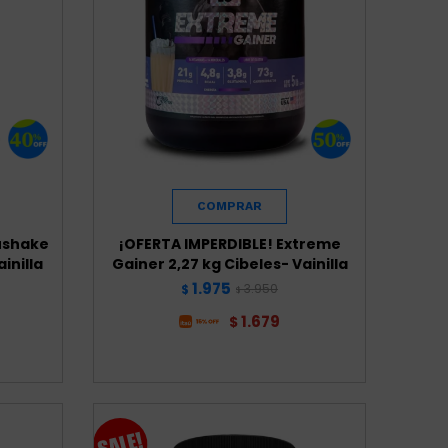
ushake
¡OFERTA IMPERDIBLE! Extreme
inilla
Gainer 2,27 kg Cibeles- Vainilla
1.975
3.950
$
$
1.679
$