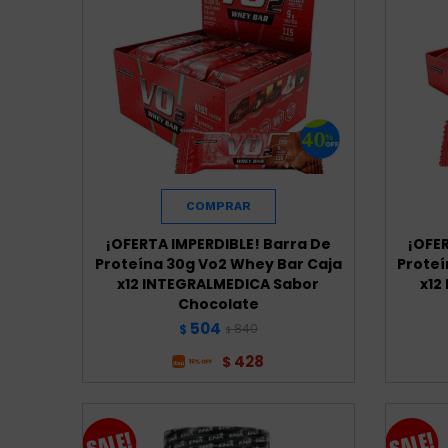
¡OFERTA IMPERDIBLE! Barra De
¡OFE
Proteína 30g Vo2 Whey Bar Caja
Proteí
x12 INTEGRALMEDICA Sabor
x12
Chocolate
504
840
$
$
428
$