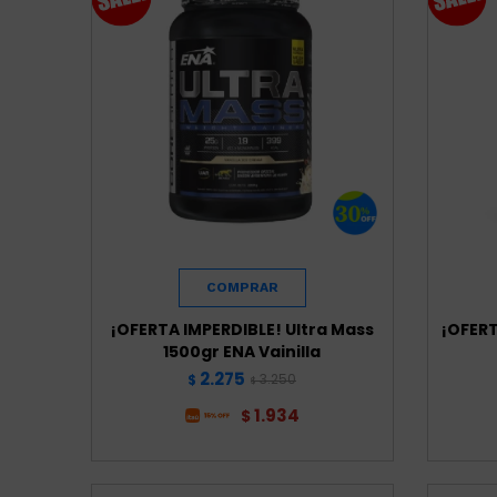
¡OFERTA IMPERDIBLE! Ultra Mass
¡OFERT
1500gr ENA Vainilla
2.275
3.250
$
$
1.934
$