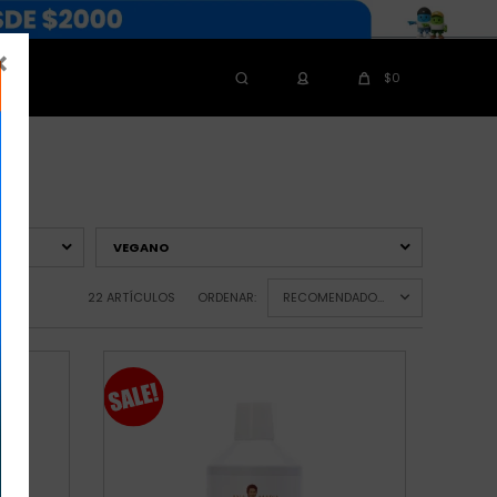

$
0
VEGANO
22 ARTÍCULOS
ORDENAR:
RECOMENDADOS