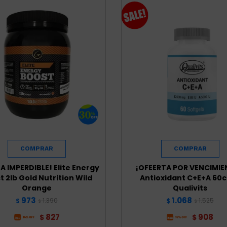
A IMPERDIBLE! Elite Energy
¡OFEERTA POR VENCIMIE
t 2lb Gold Nutrition Wild
Antioxidant C+E+A 60
Orange
Qualivits
973
1.068
1.390
1.525
$
$
$
$
827
908
$
$