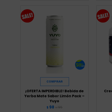
¡OFERTA IMPERDIBLE! Bebida de
Cre
Yerba Mate Sabor Limón Pack –
Yuyo
98
195
$
$