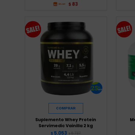
83
$
Suplemento Whey Protein
Me
Servimedic Vainilla 2 kg
5.053
6.737
$
$