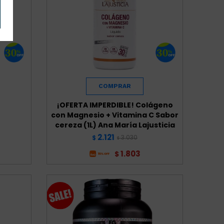
¡OFERTA IMPERDIBLE! Colágeno
con Magnesio + Vitamina C Sabor
cereza (1L) Ana María Lajusticia
2.121
3.030
$
$
1.803
$