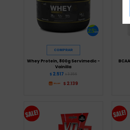
Whey Protein, 800g Servimedic -
BCAA 
Vainilla
2.517
3.356
$
$
2.139
$