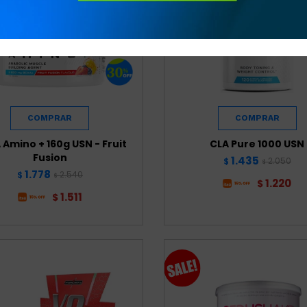
Amino + 160g USN - Fruit
CLA Pure 1000 USN
Fusion
1.435
2.050
$
$
1.778
2.540
$
$
1.220
$
1.511
$