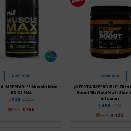
A IMPERDIBLE! Muscle Max
¡OFERTA IMPERDIBLE! Elite
90 Ct ENA
Boost 1lb Gold Nutrition 
Infusion
936
2.340
$
$
498
830
$
$
796
$
423
$