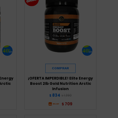
 Energy
¡OFERTA IMPERDIBLE! Elite Energy
Arctic
Boost 2lb Gold Nutrition Arctic
Infusion
834
1.390
$
$
709
$