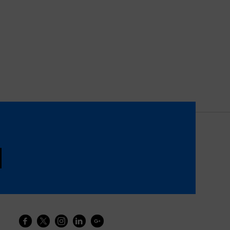




