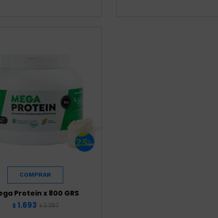
ga Protein x 800 GRS
1.693
2.257
$
$