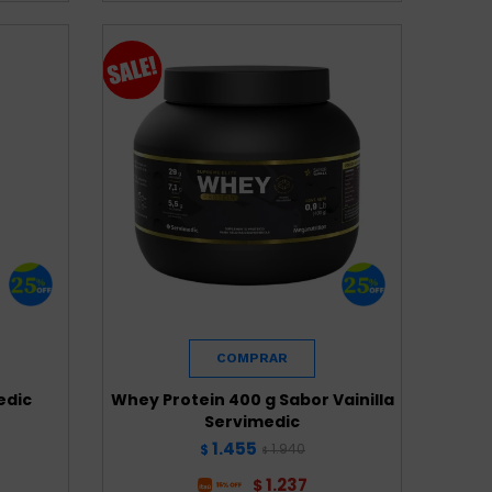
edic
Whey Protein 400 g Sabor Vainilla
Servimedic
1.455
1.940
$
$
1.237
$