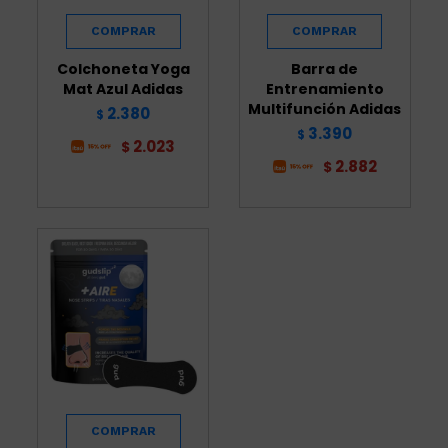
Colchoneta Yoga
Barra de
Mat Azul Adidas
Entrenamiento
Multifunción Adidas
2.380
$
3.390
$
2.023
$
2.882
$