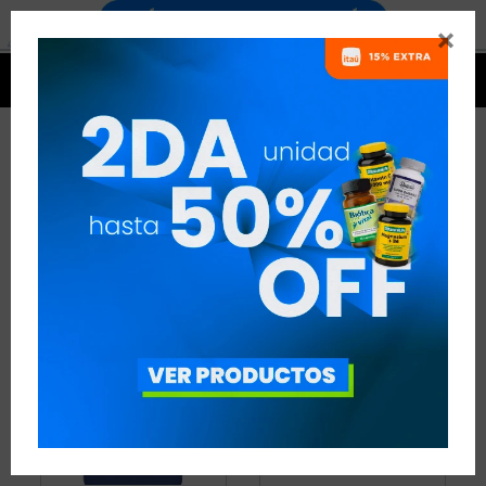


ACCESORIOS DEPORTIVOS
3 ARTÍCULOS
RECOMENDADOS
ACCESORIOS DEPORTIVOS
VEGANO:
NO
QUITAR FILTROS