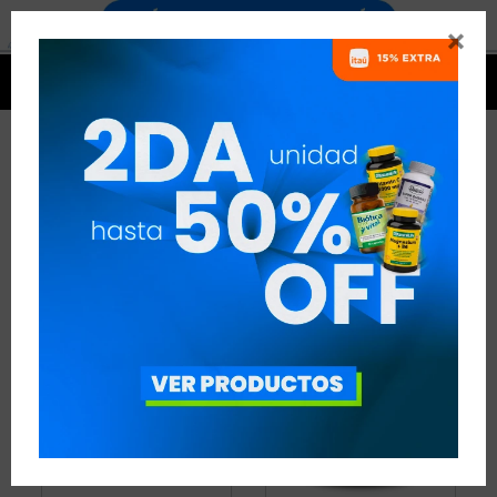


BETA-ALANINA
2 ARTÍCULOS
RECOMENDADOS
AMINOÁCIDOS
BETA-ALANINA
QUITAR FILTROS