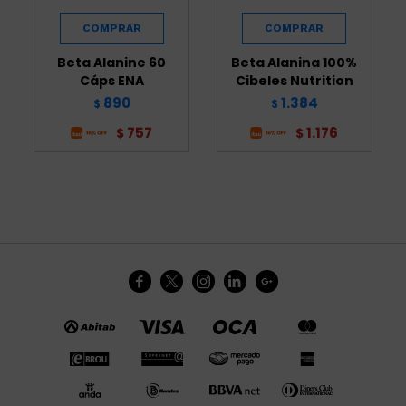
Beta Alanine 60
Beta Alanina 100%
Cáps ENA
Cibeles Nutrition
890
1.384
$
$
757
1.176
$
$




