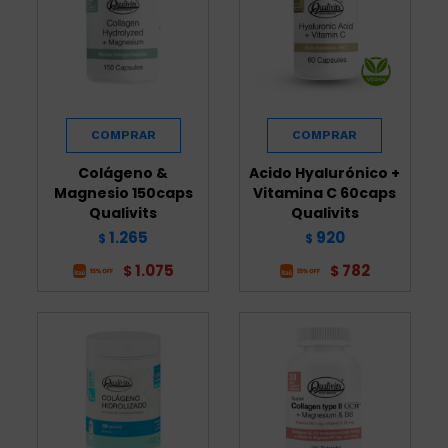
Colágeno &
Acido Hyalurónico +
Magnesio 150caps
Vitamina C 60caps
Qualivits
Qualivits
1.265
920
$
$
1.075
782
$
$