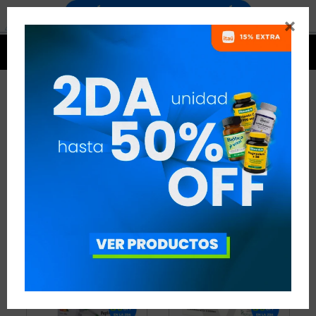


COLÁGENO Y ÁCIDO
HIALURÓNICO
21 ARTÍCULOS
RECOMENDADOS
COLÁGENO Y ÁCIDO HIALURÓNICO