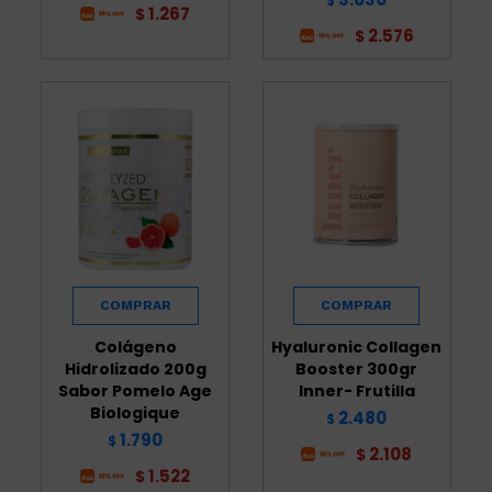
$
1.267
$
2.576
$
Colágeno
Hyaluronic Collagen
Hidrolizado 200g
Booster 300gr
Sabor Pomelo Age
Inner- Frutilla
Biologique
2.480
$
1.790
$
2.108
$
1.522
$