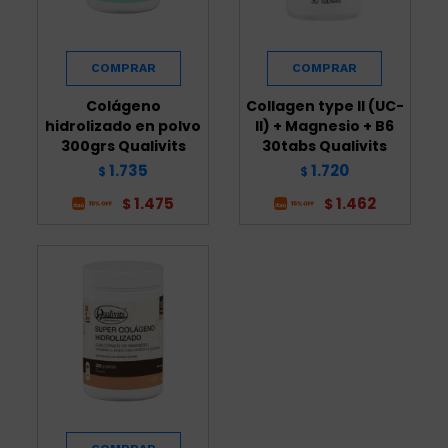
Colágeno
Collagen type II (UC-
hidrolizado en polvo
II) + Magnesio + B6
300grs Qualivits
30tabs Qualivits
1.735
1.720
$
$
1.475
1.462
$
$