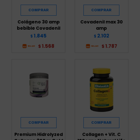
Colágeno 30 amp
Covadenil max 30
bebible Covadenil
amp
1.845
2.102
$
$
1.568
1.787
$
$
Premium Hidrolyzed
Collagen + Vit. C