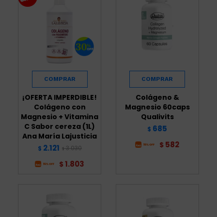
¡OFERTA IMPERDIBLE!
Colágeno &
Colágeno con
Magnesio 60caps
Magnesio + Vitamina
Qualivits
C Sabor cereza (1L)
685
$
Ana María Lajusticia
582
$
2.121
3.030
$
$
1.803
$