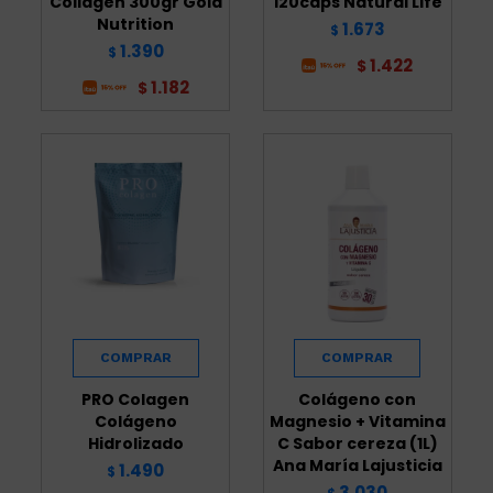
Collagen 300gr Gold
120caps Natural Life
Nutrition
1.673
$
1.390
$
1.422
$
1.182
$
PRO Colagen
Colágeno con
Colágeno
Magnesio + Vitamina
Hidrolizado
C Sabor cereza (1L)
Ana María Lajusticia
1.490
$
3.030