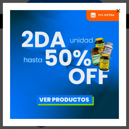


PRODUCTOS CROWN
1 ARTÍCULO
RECOMENDADOS
CROWN