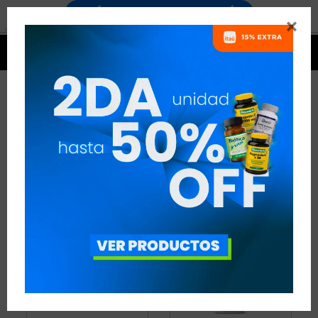


QUEMADORES
16 ARTÍCULOS
RECOMENDADOS
QUEMADORES