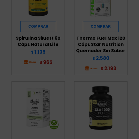
Spirulina Siluett 60
Thermo Fuel Max 120
Cáps Natural Life
Cáps Star Nutrition
Quemador Sin Sabor
1.135
$
2.580
$
965
$
2.193
$