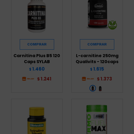
Carnitina Plus B5 120
L-carnitine 250mg
Caps SYLAB
Qualivits - 120caps
1.460
1.615
$
$
1.241
1.373
$
$