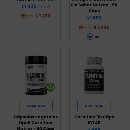
Sin Sabor Nutrex - 90
1.435
2.050
$
$
Cáps
1.220
$
1.650
$
1.403
$
Cápsulas vegetales
Carnitina 30 Cáps
Lipo6 Carnitina
SYLAB
Nutrex - 60 Cáps
499