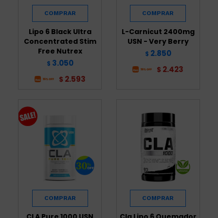
Lipo 6 Black Ultra
L-Carnicut 2400mg
Concentrated Stim
USN - Very Berry
Free Nutrex
2.850
$
3.050
$
2.423
$
2.593
$
CLA Pure 1000 USN
Cla Lipo 6 Quemador