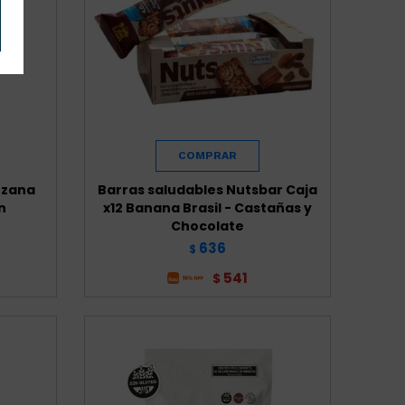
nzana
Barras saludables Nutsbar Caja
n
x12 Banana Brasil - Castañas y
Chocolate
636
$
541
$