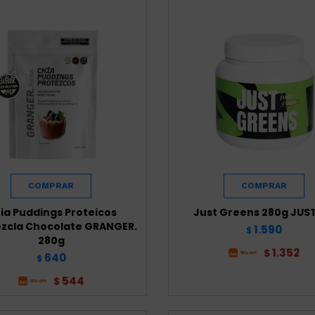
ia Puddings Proteicos
Just Greens 280g JUST
zcla Chocolate GRANGER.
1.590
$
280g
1.352
$
640
$
544
$