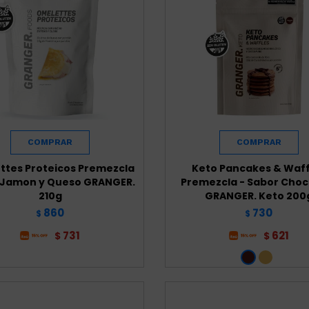
ttes Proteicos Premezcla
Keto Pancakes & Waff
 Jamon y Queso GRANGER.
Premezcla - Sabor Choc
210g
GRANGER. Keto 200
860
730
$
$
731
621
$
$