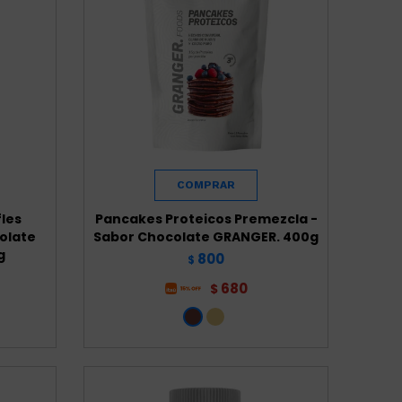
les
Pancakes Proteicos Premezcla -
olate
Sabor Chocolate GRANGER. 400g
g
800
$
680
$