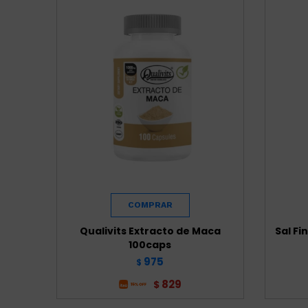
Qualivits Extracto de Maca
Sal Fi
100caps
975
$
829
$