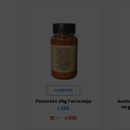
Pimentón 45g Torrevieja
Aceit
Vir
235
$
200
$