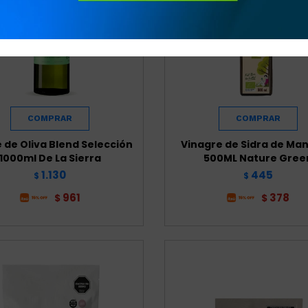
 de Oliva Blend Selección
Vinagre de Sidra de Ma
1000ml De La Sierra
500ML Nature Gree
1.130
445
$
$
961
378
$
$