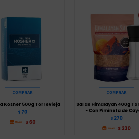
na Kosher 500g Torrevieja
Sal de Himalayan 400g To
- Con Pimineta de Ca
70
$
270
$
60
$
230
$