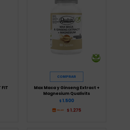
 FIT
Max Maca y Ginseng Extract +
Magnesium Qualivits
1.500
$
1.275
$