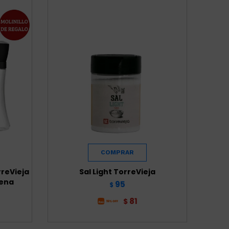
rreVieja
Sal Light TorreVieja
yena
95
$
81
$