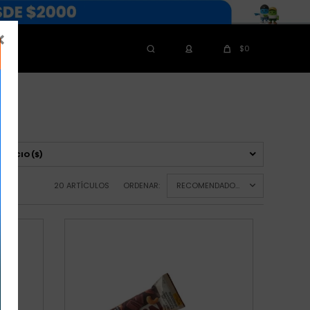

$
0
PRECIO
($)
20 ARTÍCULOS
ORDENAR:
RECOMENDADOS