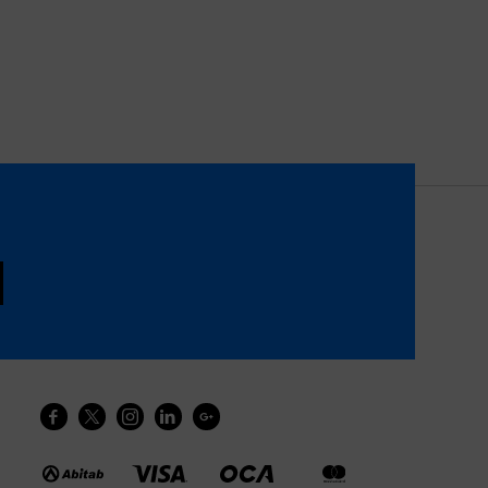




