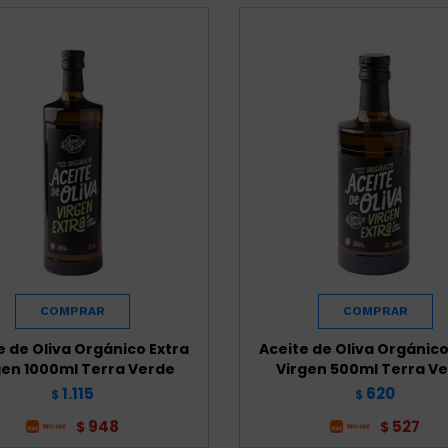
e de Oliva Orgánico Extra
Aceite de Oliva Orgánico
gen 1000ml Terra Verde
Virgen 500ml Terra V
1.115
620
$
$
948
527
$
$