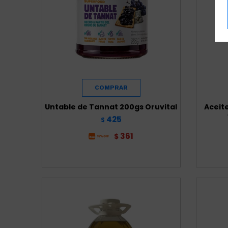
Untable de Tannat 200gs Oruvital
Aceite
425
$
361
$