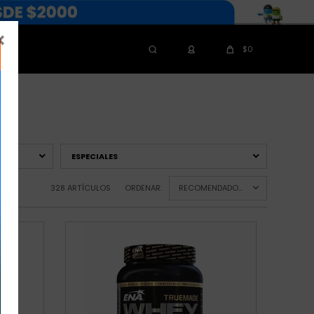

$
0
ESPECIALES
328 ARTÍCULOS
ORDENAR:
RECOMENDADOS