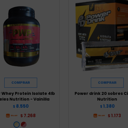
 Whey Protein Isolate 4lb
Power drink 20 sobres C
eles Nutrition - Vainilla
Nutrition
8.550
1.380
$
$
7.268
1.173
$
$