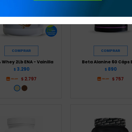
 Whey 2Lb ENA - Vainilla
Beta Alanine 60 Cáps 
3.290
890
$
$
2.797
757
$
$