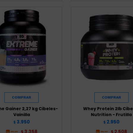
e Gainer 2,27 kg Cibeles-
Whey Protein 2lb Cibe
Vainilla
Nutrition - Frutilla
3.950
2.950
$
$
3.358
2.508
$
$