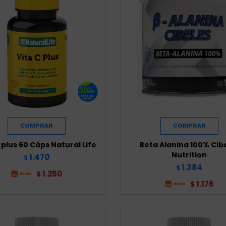
 plus 60 Cáps Natural Life
Beta Alanina 100% Cib
Nutrition
1.470
$
1.384
$
1.250
$
1.176
$