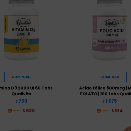
mina D3 2000 UI 60 Tabs
Ácido fólico 800mcg (M
Qualivits
FOLATO) 100 tabs Quali
750
1.075
$
$
638
914
$
$