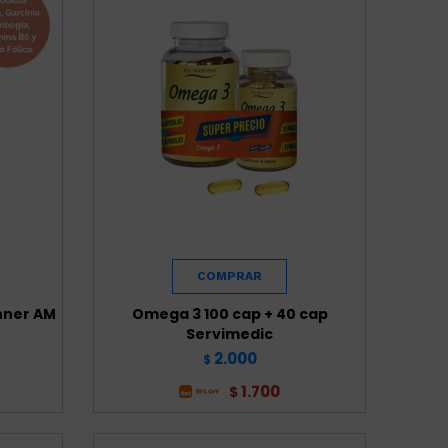
nner AM
Omega 3 100 cap + 40 cap
Servimedic
2.000
$
1.700
$