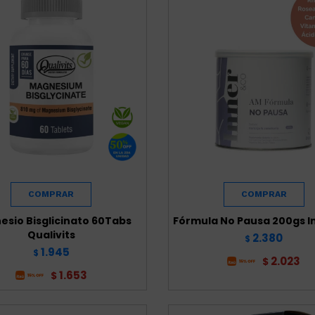
sio Bisglicinato 60Tabs
Fórmula No Pausa 200gs I
Qualivits
2.380
$
1.945
$
2.023
$
1.653
$