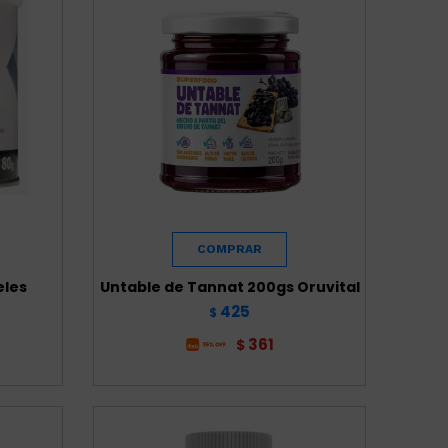
eles
Untable de Tannat 200gs Oruvital
425
$
361
$