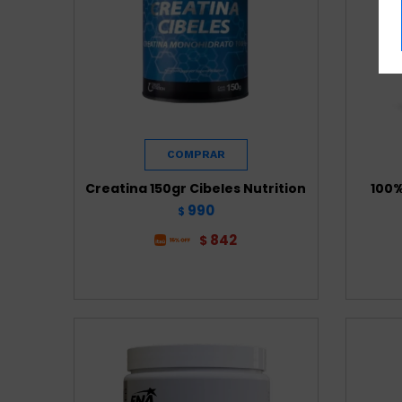
Creatina 150gr Cibeles Nutrition
100%
990
$
842
$