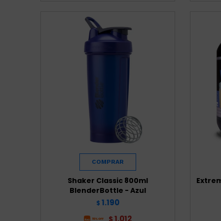
Shaker Classic 800ml
Extrem
BlenderBottle - Azul
1.190
$
1.012
$