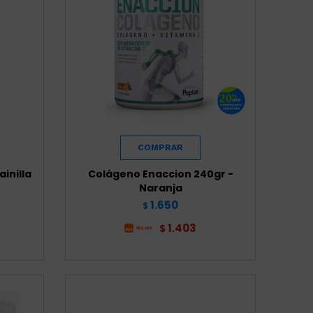
ainilla
Colágeno Enaccion 240gr -
Naranja
1.650
$
1.403
$