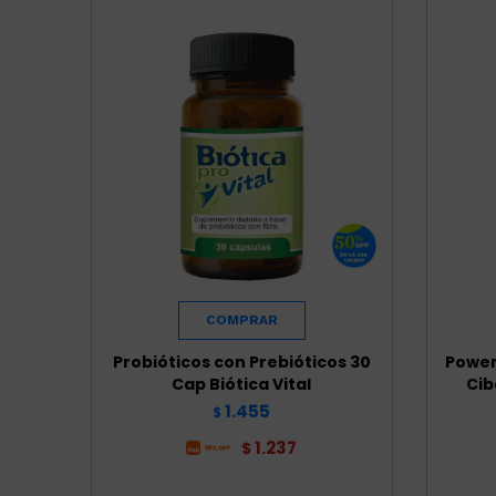
Probióticos con Prebióticos 30
Power
Cap Biótica Vital
Cib
1.455
$
1.237
$