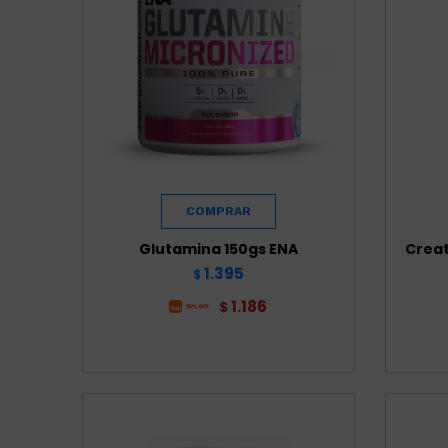
Glutamina 150gs ENA
Creat
1.395
$
1.186
$