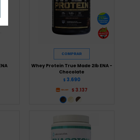
ENA
Whey Protein True Made 2lb ENA -
Chocolate
3.690
$
3.137
$