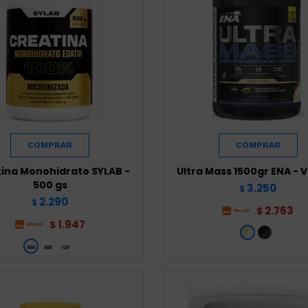
ina Monohidrato SYLAB -
Ultra Mass 1500gr ENA - V
500 gs
3.250
$
2.290
$
2.763
$
1.947
$